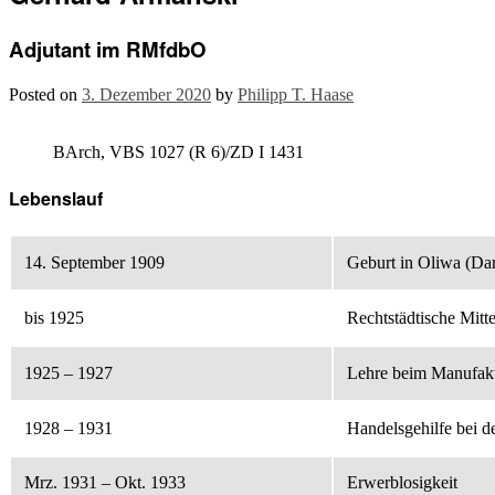
Adjutant im RMfdbO
Posted on
3. Dezember 2020
by
Philipp T. Haase
BArch, VBS 1027 (R 6)/ZD I 1431
Lebenslauf
14. September 1909
Geburt in Oliwa (Da
bis 1925
Rechtstädtische Mitt
1925 – 1927
Lehre beim Manufakt
1928 – 1931
Handelsgehilfe bei d
Mrz. 1931 – Okt. 1933
Erwerblosigkeit