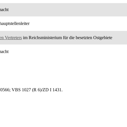
macht
uptstellenleiter
en Vertreters
im Reichsministerium für die besetzten Ostgebiete
macht
70566; VBS 1027 (R 6)/ZD I 1431.