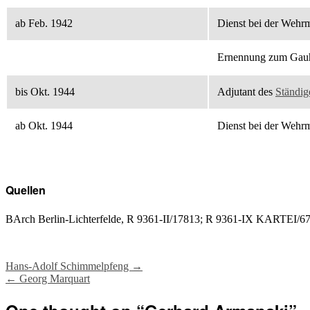
ab Feb. 1942
Dienst bei der Wehr
Ernennung zum Gauha
bis Okt. 1944
Adjutant des
Ständig
ab Okt. 1944
Dienst bei der Wehr
Quellen
BArch Berlin-Lichterfelde, R 9361-II/17813; R 9361-IX KARTEI/6
Post
Hans-Adolf Schimmelpfeng
→
←
Georg Marquart
navigation