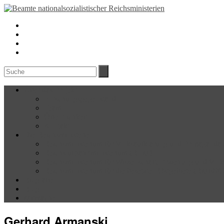
Über das Projekt
Forschungsgegenstand
Team
Öffentlichkeit
Kontakt
Die Reichsministerien
Reichsministerium für Volksaufklärung und Propagand
Reichsluftfahrtministerium (RLM)
Reichsministerium für Wissenschaft, Erziehung und Vo
Reichsministerium für die besetzten Ostgebiete (RMfdb
Biografien
Blog
Mitmachen
Gerhard Armanski