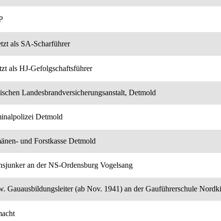
P
etzt als SA-Scharführer
tzt als HJ-Gefolgschaftsführer
pischen Landesbrandversicherungsanstalt, Detmold
minalpolizei Detmold
mänen- und Forstkasse Detmold
nsjunker an der NS-Ordensburg Vogelsang
w. Gauausbildungsleiter (ab Nov. 1941) an der Gauführerschule Nordk
macht