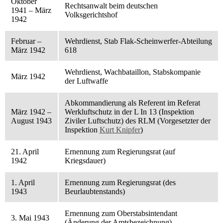
Oktober
Rechtsanwalt beim deutschen
1941 – März
Volksgerichtshof
1942
Februar –
Wehrdienst, Stab Flak-Scheinwerfer-Abteilung
März 1942
618
Wehrdienst, Wachbataillon, Stabskompanie
März 1942
der Luftwaffe
Abkommandierung als Referent im Referat
März 1942 –
Werkluftschutz in der L In 13 (Inspektion
August 1943
Ziviler Luftschutz) des RLM (Vorgesetzter der
Inspektion
Kurt Knipfer
)
21. April
Ernennung zum Regierungsrat (auf
1942
Kriegsdauer)
1. April
Ernennung zum Regierungsrat (des
1943
Beurlaubtenstands)
Ernennung zum Oberstabsintendant
3. Mai 1943
(Änderung der Amtsbezeichnung)