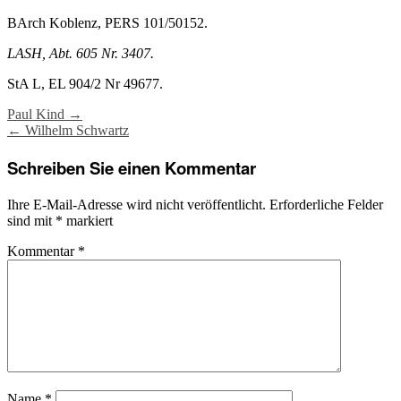
BArch Koblenz, PERS 101/50152.
LASH, Abt. 605 Nr. 3407.
StA L, EL 904/2 Nr 49677.
Post
Paul Kind
→
←
Wilhelm Schwartz
navigation
Schreiben Sie einen Kommentar
Ihre E-Mail-Adresse wird nicht veröffentlicht.
Erforderliche Felder
sind mit
*
markiert
Kommentar
*
Name
*