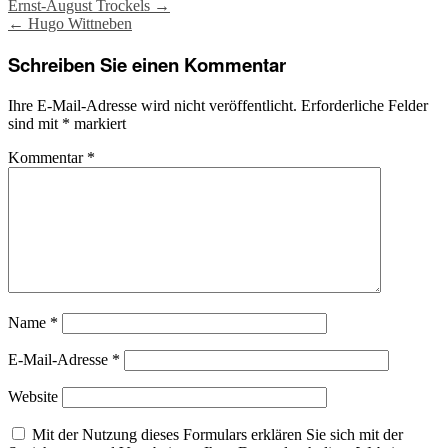
Post
Ernst-August Trockels
→
←
Hugo Wittneben
navigation
Schreiben Sie einen Kommentar
Ihre E-Mail-Adresse wird nicht veröffentlicht.
Erforderliche Felder
sind mit
*
markiert
Kommentar
*
Name
*
E-Mail-Adresse
*
Website
Mit der Nutzung dieses Formulars erklären Sie sich mit der