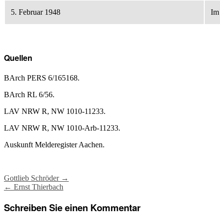
5. Februar 1948
Im
Quellen
BArch PERS 6/165168.
BArch RL 6/56.
LAV NRW R, NW 1010-11233.
LAV NRW R, NW 1010-Arb-11233.
Auskunft Melderegister Aachen.
Post
Gottlieb Schröder
→
←
Ernst Thierbach
navigation
Schreiben Sie einen Kommentar