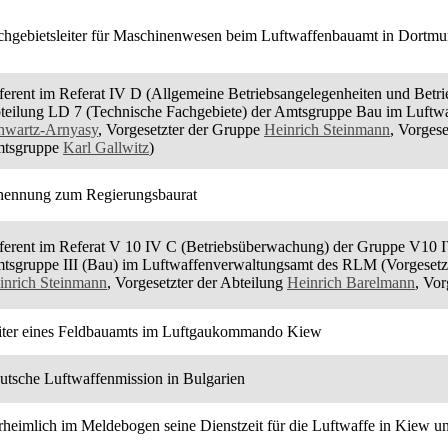
chgebietsleiter für Maschinenwesen beim Luftwaffenbauamt in Dortmu
ferent im Referat IV D (Allgemeine Betriebsangelegenheiten und Betr
teilung LD 7 (Technische Fachgebiete) der Amtsgruppe Bau im Luftwa
hwartz-Arnyasy
, Vorgesetzter der Gruppe
Heinrich Steinmann
, Vorgese
tsgruppe
Karl Gallwitz
)
nennung zum Regierungsbaurat
ferent im Referat V 10 IV C (Betriebsüberwachung) der Gruppe V10 I
tsgruppe III (Bau) im Luftwaffenverwaltungsamt des RLM (Vorgesetzt
inrich Steinmann
, Vorgesetzter der Abteilung
Heinrich Barelmann
, Vo
iter eines Feldbauamts im Luftgaukommando Kiew
utsche Luftwaffenmission in Bulgarien
rheimlich im Meldebogen seine Dienstzeit für die Luftwaffe in Kiew u