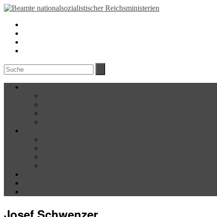
Über das Projekt
Forschungsgegenstand
Team
Öffentlichkeit
Kontakt
Die Reichsministerien
Reichsministerium für Volksaufklärung und Propagand
Reichsluftfahrtministerium (RLM)
Reichsministerium für Wissenschaft, Erziehung und Vo
Reichsministerium für die besetzten Ostgebiete (RMfdb
Biografien
Blog
Mitmachen
Josef Schwenzer