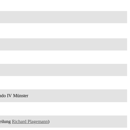
ando IV Münster
eilung
Richard Plagemann
)