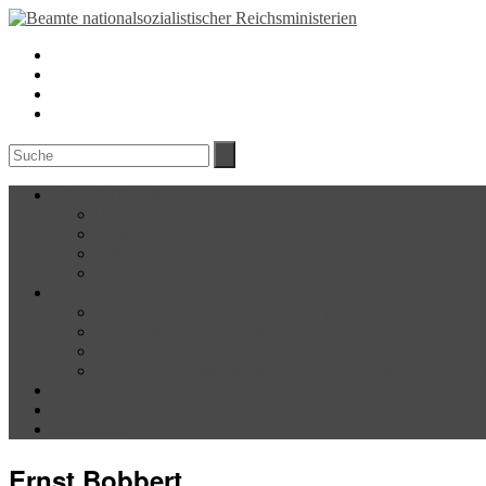
Über das Projekt
Forschungsgegenstand
Team
Öffentlichkeit
Kontakt
Die Reichsministerien
Reichsministerium für Volksaufklärung und Propagand
Reichsluftfahrtministerium (RLM)
Reichsministerium für Wissenschaft, Erziehung und Vo
Reichsministerium für die besetzten Ostgebiete (RMfdb
Biografien
Blog
Mitmachen
Ernst Bobbert