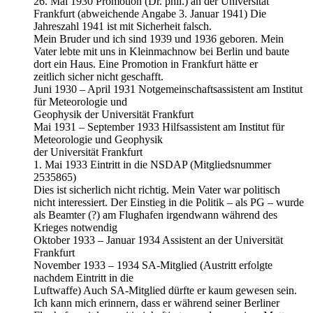
26. Mai 1930 Promotion (Dr. phil.) an der Universität
Frankfurt (abweichende Angabe 3. Januar 1941) Die
Jahreszahl 1941 ist mit Sicherheit falsch.
Mein Bruder und ich sind 1939 und 1936 geboren. Mein
Vater lebte mit uns in Kleinmachnow bei Berlin und baute
dort ein Haus. Eine Promotion in Frankfurt hätte er
zeitlich sicher nicht geschafft.
Juni 1930 – April 1931 Notgemeinschaftsassistent am Institut
für Meteorologie und
Geophysik der Universität Frankfurt
Mai 1931 – September 1933 Hilfsassistent am Institut für
Meteorologie und Geophysik
der Universität Frankfurt
1. Mai 1933 Eintritt in die NSDAP (Mitgliedsnummer
2535865)
Dies ist sicherlich nicht richtig. Mein Vater war politisch
nicht interessiert. Der Einstieg in die Politik – als PG – wurde
als Beamter (?) am Flughafen irgendwann während des
Krieges notwendig
Oktober 1933 – Januar 1934 Assistent an der Universität
Frankfurt
November 1933 – 1934 SA-Mitglied (Austritt erfolgte
nachdem Eintritt in die
Luftwaffe) Auch SA-Mitglied dürfte er kaum gewesen sein.
Ich kann mich erinnern, dass er während seiner Berliner