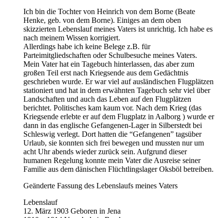
Ich bin die Tochter von Heinrich von dem Borne (Beate
Henke, geb. von dem Borne). Einiges an dem oben
skizzierten Lebenslauf meines Vaters ist unrichtig. Ich habe es
nach meinem Wissen korrigiert.
Allerdings habe ich keine Belege z.B. für
Parteimitgliedschaften oder Schulbesuche meines Vaters.
Mein Vater hat ein Tagebuch hinterlassen, das aber zum
großen Teil erst nach Kriegsende aus dem Gedächtnis
geschrieben wurde. Er war viel auf ausländischen Flugplätzen
stationiert und hat in dem erwähnten Tagebuch sehr viel über
Landschaften und auch das Leben auf den Flugplätzen
berichtet. Politisches kam kaum vor. Nach dem Krieg (das
Kriegsende erlebte er auf dem Flugplatz in Aalborg ) wurde er
dann in das englische Gefangenen-Lager in Silberstedt bei
Schleswig verlegt. Dort hatten die “Gefangenen” tagsüber
Urlaub, sie konnten sich frei bewegen und mussten nur um
acht Uhr abends wieder zurück sein. Aufgrund dieser
humanen Regelung konnte mein Vater die Ausreise seiner
Familie aus dem dänischen Flüchtlingslager Oksböl betreiben.
Geänderte Fassung des Lebenslaufs meines Vaters
Lebenslauf
12. März 1903 Geboren in Jena