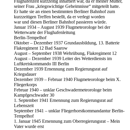
Flughafenzeit kurzzeitig inhaftiert war, da er meiner Mutter,
seiner Frau „kriegswichtige Geheimnisse“ mitgeteilt hatte.
Er hatte sie an einen bestimmten Berliner Bahnhof zum
kurzzeitigen Treffen bestellt, da er verlegt worden
war und diesen Berliner Bahnhof passieren würde.
Januar 1934 – August 1939 Flugmeteorologe bei der
Wetterwarte der Flughafenleitung
Berlin-Tempelhof
Oktober – Dezember 1937 Grundausbildung, 13. Batterie
Flakregiment 12 Bad Saarow
August – September 1938 Wehrübung, Flakregiment 12
August – Dezember 1939 Leiter des Wetterdiensts im
Luftkreiskommando III Berlin
Dezember 1939 Ernennung zum Regierungsrat auf
Kriegsdauer
Dezember 1939 – Februar 1940 Flugmeteorologe beim X.
Fliegerkorps
Februar 1940 – unklar Geschwadermeteorologe beim
Kampfgeschwader 30
1. September 1941 Ernennung zum Regierungsrat auf
Lebenszeit
September 1941 – unklar Fliegerhorstkommandantur Berlin-
Tempelhof
1. Januar 1945 Ernennung zum Oberregierungsrat – Mein
Vater wurde erst