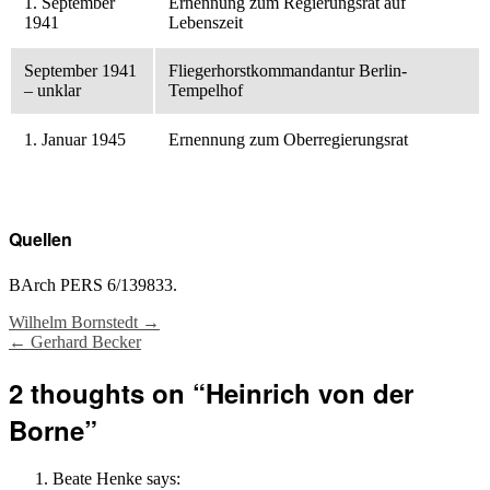
1. September
Ernennung zum Regierungsrat auf
1941
Lebenszeit
September 1941
Fliegerhorstkommandantur Berlin-
– unklar
Tempelhof
1. Januar 1945
Ernennung zum Oberregierungsrat
Quellen
BArch PERS 6/139833.
Post
Wilhelm Bornstedt
→
←
Gerhard Becker
navigation
2 thoughts on “
Heinrich von der
Borne
”
Beate Henke
says: