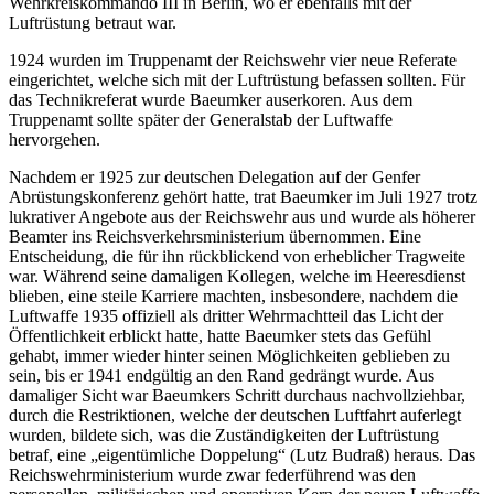
Wehrkreiskommando III in Berlin, wo er ebenfalls mit der
Luftrüstung betraut war.
1924 wurden im Truppenamt der Reichswehr vier neue Referate
eingerichtet, welche sich mit der Luftrüstung befassen sollten. Für
das Technikreferat wurde Baeumker auserkoren. Aus dem
Truppenamt sollte später der Generalstab der Luftwaffe
hervorgehen.
Nachdem er 1925 zur deutschen Delegation auf der Genfer
Abrüstungskonferenz gehört hatte, trat Baeumker im Juli 1927 trotz
lukrativer Angebote aus der Reichswehr aus und wurde als höherer
Beamter ins Reichsverkehrsministerium übernommen. Eine
Entscheidung, die für ihn rückblickend von erheblicher Tragweite
war. Während seine damaligen Kollegen, welche im Heeresdienst
blieben, eine steile Karriere machten, insbesondere, nachdem die
Luftwaffe 1935 offiziell als dritter Wehrmachtteil das Licht der
Öffentlichkeit erblickt hatte, hatte Baeumker stets das Gefühl
gehabt, immer wieder hinter seinen Möglichkeiten geblieben zu
sein, bis er 1941 endgültig an den Rand gedrängt wurde. Aus
damaliger Sicht war Baeumkers Schritt durchaus nachvollziehbar,
durch die Restriktionen, welche der deutschen Luftfahrt auferlegt
wurden, bildete sich, was die Zuständigkeiten der Luftrüstung
betraf, eine „eigentümliche Doppelung“ (Lutz Budraß) heraus. Das
Reichswehrministerium wurde zwar federführend was den