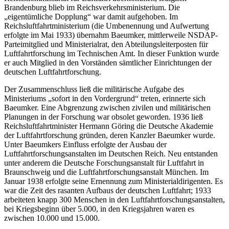
Brandenburg blieb im Reichsverkehrsministerium. Die
„eigentümliche Dopplung“ war damit aufgehoben. Im
Reichsluftfahrtministerium (die Umbenennung und Aufwertung
erfolgte im Mai 1933) übernahm Baeumker, mittlerweile NSDAP-
Parteimitglied und Ministerialrat, den Abteilungsleiterposten für
Luftfahrtforschung im Technischen Amt. In dieser Funktion wurde
er auch Mitglied in den Vorständen sämtlicher Einrichtungen der
deutschen Luftfahrtforschung.
Der Zusammenschluss ließ die militärische Aufgabe des
Ministeriums „sofort in den Vordergrund“ treten, erinnerte sich
Baeumker. Eine Abgrenzung zwischen zivilen und militärischen
Planungen in der Forschung war obsolet geworden. 1936 ließ
Reichsluftfahrtminister Hermann Göring die Deutsche Akademie
der Luftfahrtforschung gründen, deren Kanzler Baeumker wurde.
Unter Baeumkers Einfluss erfolgte der Ausbau der
Luftfahrtforschungsanstalten im Deutschen Reich. Neu entstanden
unter anderem die Deutsche Forschungsanstalt für Luftfahrt in
Braunschweig und die Luftfahrtforschungsanstalt München. Im
Januar 1938 erfolgte seine Ernennung zum Ministerialdirigenten. Es
war die Zeit des rasanten Aufbaus der deutschen Luftfahrt; 1933
arbeiteten knapp 300 Menschen in den Luftfahrtforschungsanstalten,
bei Kriegsbeginn über 5.000, in den Kriegsjahren waren es
zwischen 10.000 und 15.000.