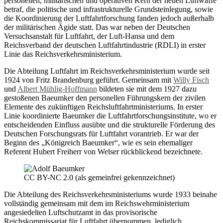
personellen, militärischen und operativen Kern der neuen Luftwaffe
betraf, die politische und infrastrukturelle Grundsteinlegung, sowie
die Koordinierung der Luftfahrtforschung fanden jedoch außerhalb
der militärischen Ägide statt. Das war neben der Deutschen
Versuchsanstalt für Luftfahrt, der Luft-Hansa und dem
Reichsverband der deutschen Luftfahrtindustrie (RDLI) in erster
Linie das Reichsverkehrsministerium.
Die Abteilung Luftfahrt im Reichsverkehrsministerium wurde seit
1924 von Fritz Brandenburg geführt. Gemeinsam mit
Willy Fisch
und
Albert Mühlig-Hoffmann
bildeten sie mit dem 1927 dazu
gestoßenen Baeumker den personellen Führungskern der zivilen
Elemente des zukünftigen Reichsluftfahrtministeriums. In erster
Linie koordinierte Baeumker die Luftfahrtforschungsinstitute, wo er
entscheidenden Einfluss ausübte und die strukturelle Förderung des
Deutschen Forschungsrats für Luftfahrt vorantrieb. Er war der
Beginn des „Königreich Baeumker“, wie es sein ehemaliger
Referent Hubert Freiherr von Welser rückblickend bezeichnete.
CC BY-NC 2.0 (als gemeinfrei gekennzeichnet)
Die Abteilung des Reichsverkehrsministeriums wurde 1933 beinahe
vollständig gemeinsam mit dem im Reichswehrministerium
angesiedelten Luftschutzamt in das provisorische
Reichskommissariat für Luftfahrt übernommen, lediglich