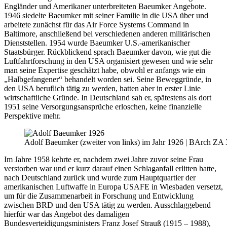
Engländer und Amerikaner unterbreiteten Baeumker Angebote.
1946 siedelte Baeumker mit seiner Familie in die USA über und
arbeitete zunächst für das Air Force Systems Command in
Baltimore, anschließend bei verschiedenen anderen militärischen
Dienststellen. 1954 wurde Baeumker U.S.-amerikanischer
Staatsbürger. Rückblickend sprach Baeumker davon, wie gut die
Luftfahrtforschung in den USA organisiert gewesen und wie sehr
man seine Expertise geschätzt habe, obwohl er anfangs wie ein
„Halbgefangener“ behandelt worden sei. Seine Beweggründe, in
den USA beruflich tätig zu werden, hatten aber in erster Linie
wirtschaftliche Gründe. In Deutschland sah er, spätestens als dort
1951 seine Versorgungsansprüche erloschen, keine finanzielle
Perspektive mehr.
Adolf Baeumker (zweiter von links) im Jahr 1926 | BArch ZA 
Im Jahre 1958 kehrte er, nachdem zwei Jahre zuvor seine Frau
verstorben war und er kurz darauf einen Schlaganfall erlitten hatte,
nach Deutschland zurück und wurde zum Hauptquartier der
amerikanischen Luftwaffe in Europa USAFE in Wiesbaden versetzt,
um für die Zusammenarbeit in Forschung und Entwicklung
zwischen BRD und den USA tätig zu werden. Ausschlaggebend
hierfür war das Angebot des damaligen
Bundesverteidigungsministers Franz Josef Strauß (1915 – 1988),