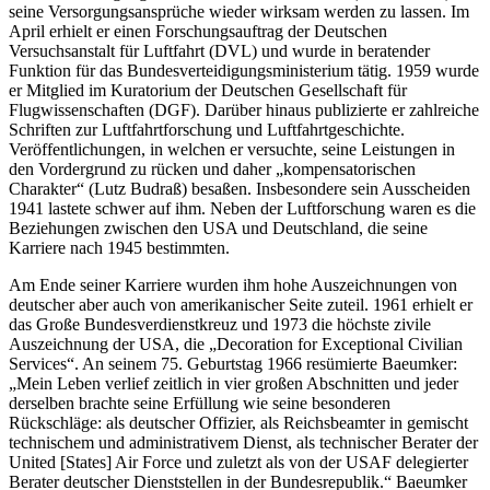
seine Versorgungsansprüche wieder wirksam werden zu lassen. Im
April erhielt er einen Forschungsauftrag der Deutschen
Versuchsanstalt für Luftfahrt (DVL) und wurde in beratender
Funktion für das Bundesverteidigungsministerium tätig. 1959 wurde
er Mitglied im Kuratorium der Deutschen Gesellschaft für
Flugwissenschaften (DGF). Darüber hinaus publizierte er zahlreiche
Schriften zur Luftfahrtforschung und Luftfahrtgeschichte.
Veröffentlichungen, in welchen er versuchte, seine Leistungen in
den Vordergrund zu rücken und daher „kompensatorischen
Charakter“ (Lutz Budraß) besaßen. Insbesondere sein Ausscheiden
1941 lastete schwer auf ihm. Neben der Luftforschung waren es die
Beziehungen zwischen den USA und Deutschland, die seine
Karriere nach 1945 bestimmten.
Am Ende seiner Karriere wurden ihm hohe Auszeichnungen von
deutscher aber auch von amerikanischer Seite zuteil. 1961 erhielt er
das Große Bundesverdienstkreuz und 1973 die höchste zivile
Auszeichnung der USA, die „Decoration for Exceptional Civilian
Services“. An seinem 75. Geburtstag 1966 resümierte Baeumker:
„Mein Leben verlief zeitlich in vier großen Abschnitten und jeder
derselben brachte seine Erfüllung wie seine besonderen
Rückschläge: als deutscher Offizier, als Reichsbeamter in gemischt
technischem und administrativem Dienst, als technischer Berater der
United [States] Air Force und zuletzt als von der USAF delegierter
Berater deutscher Dienststellen in der Bundesrepublik.“ Baeumker