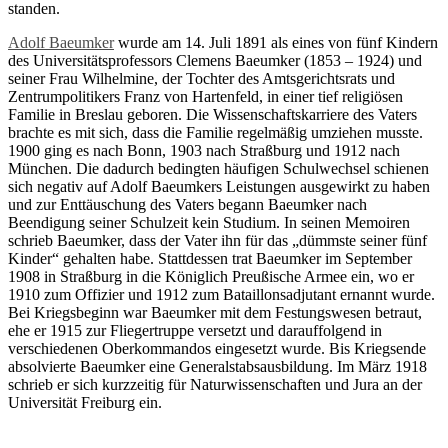
standen.
Adolf Baeumker
wurde am 14. Juli 1891 als eines von fünf Kindern
des Universitätsprofessors Clemens Baeumker (1853 – 1924) und
seiner Frau Wilhelmine, der Tochter des Amtsgerichtsrats und
Zentrumpolitikers Franz von Hartenfeld, in einer tief religiösen
Familie in Breslau geboren. Die Wissenschaftskarriere des Vaters
brachte es mit sich, dass die Familie regelmäßig umziehen musste.
1900 ging es nach Bonn, 1903 nach Straßburg und 1912 nach
München. Die dadurch bedingten häufigen Schulwechsel schienen
sich negativ auf Adolf Baeumkers Leistungen ausgewirkt zu haben
und zur Enttäuschung des Vaters begann Baeumker nach
Beendigung seiner Schulzeit kein Studium. In seinen Memoiren
schrieb Baeumker, dass der Vater ihn für das „dümmste seiner fünf
Kinder“ gehalten habe. Stattdessen trat Baeumker im September
1908 in Straßburg in die Königlich Preußische Armee ein, wo er
1910 zum Offizier und 1912 zum Bataillonsadjutant ernannt wurde.
Bei Kriegsbeginn war Baeumker mit dem Festungswesen betraut,
ehe er 1915 zur Fliegertruppe versetzt und darauffolgend in
verschiedenen Oberkommandos eingesetzt wurde. Bis Kriegsende
absolvierte Baeumker eine Generalstabsausbildung. Im März 1918
schrieb er sich kurzzeitig für Naturwissenschaften und Jura an der
Universität Freiburg ein.