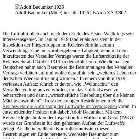
Adolf Baeumker (Mitte) im Jahr 1926 | BArch ZA 3/802.
Die Luftfahrt blieb auch nach dem Ende des Ersten Weltkriegs sein
Interessensgebiet. Im Januar 1919 fand er als Assistent in der
Inspektion der Fliegertruppen im Reichswehrministerium
Verwendung. Eine nur vorübergehende Tätigkeit, denn mit dem
Inkrafttreten des Versailler Vertrags waren die Luftstreitkräfte der
Reichswehr ab Oktober 1919 zu demobilisieren. Wie die meisten
Deutschen nahm auch Baeumker die Bestimmungen des Versailler
Vertrags verbittert auf und wollte daraufhin sein „weiteres Leben der
deutschen Wiederaufrüstung widmen.“ In einem von ihm 1919
verfassten Aufsatz schrieb er davon, wie „Weltmächte“ den
Versailler Vertrag nutzen würden, um das Luftbildwesen zu
beherrschen und damit „wirtschaftliche Knebelung über die kleinen
Mächte auszuüben“. Trotz der strengen Restriktionen trieb die
Reichswehr die Aufrüstung der Luftwaffe im Verborgenen
voran. In
entscheidender Position mit dabei: Adolf Baeumker. Mit dem
Referat Flugtechnik in der Inspektion für Waffen und Gerät (IWG)
wurde der Grundstein für den geheimen Aufbau der Luftwaffe
gelegt. Als die interalliierte Kontrollkommission diesen
Bestrebungen ein Ende bereitete, wechselte Baeumker zum