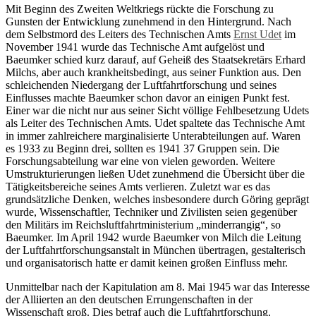
Mit Beginn des Zweiten Weltkriegs rückte die Forschung zu
Gunsten der Entwicklung zunehmend in den Hintergrund. Nach
dem Selbstmord des Leiters des Technischen Amts
Ernst Udet
im
November 1941 wurde das Technische Amt aufgelöst und
Baeumker schied kurz darauf, auf Geheiß des Staatsekretärs Erhard
Milchs, aber auch krankheitsbedingt, aus seiner Funktion aus. Den
schleichenden Niedergang der Luftfahrtforschung und seines
Einflusses machte Baeumker schon davor an einigen Punkt fest.
Einer war die nicht nur aus seiner Sicht völlige Fehlbesetzung Udets
als Leiter des Technischen Amts. Udet spaltete das Technische Amt
in immer zahlreichere marginalisierte Unterabteilungen auf. Waren
es 1933 zu Beginn drei, sollten es 1941 37 Gruppen sein. Die
Forschungsabteilung war eine von vielen geworden. Weitere
Umstrukturierungen ließen Udet zunehmend die Übersicht über die
Tätigkeitsbereiche seines Amts verlieren. Zuletzt war es das
grundsätzliche Denken, welches insbesondere durch Göring geprägt
wurde, Wissenschaftler, Techniker und Zivilisten seien gegenüber
den Militärs im Reichsluftfahrtministerium „minderrangig“, so
Baeumker. Im April 1942 wurde Baeumker von Milch die Leitung
der Luftfahrtforschungsanstalt in München übertragen, gestalterisch
und organisatorisch hatte er damit keinen großen Einfluss mehr.
Unmittelbar nach der Kapitulation am 8. Mai 1945 war das Interesse
der Alliierten an den deutschen Errungenschaften in der
Wissenschaft groß. Dies betraf auch die Luftfahrtforschung.