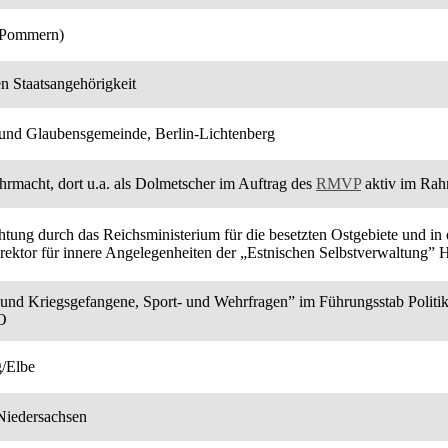
(Pommern)
n Staatsangehörigkeit
r- und Glaubensgemeinde, Berlin-Lichtenberg
rmacht, dort u.a. als Dolmetscher im Auftrag des
RMVP
aktiv im Ra
chtung durch das Reichsministerium für die besetzten Ostgebiete und i
rektor für innere Angelegenheiten der „Estnischen Selbstverwaltung”
und Kriegsgefangene, Sport- und Wehrfragen” im Führungsstab Politik u
O
g/Elbe
 Niedersachsen