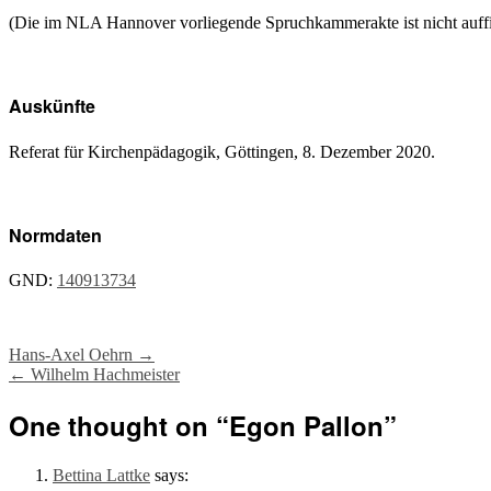
(Die im NLA Hannover vorliegende Spruchkammerakte ist nicht auffi
Auskünfte
Referat für Kirchenpädagogik, Göttingen, 8. Dezember 2020.
Normdaten
GND:
140913734
Post
Hans-Axel Oehrn
→
←
Wilhelm Hachmeister
navigation
One thought on “
Egon Pallon
”
Bettina Lattke
says: