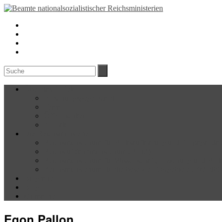
Über das Projekt
Forschungsgegenstand
Team
Öffentlichkeit
Kontakt
Die Reichsministerien
Reichsministerium für Volksaufklärung und Propagand
Reichsluftfahrtministerium (RLM)
Reichsministerium für Wissenschaft, Erziehung und Vo
Reichsministerium für die besetzten Ostgebiete (RMfdb
Biografien
Blog
Mitmachen
Egon Pallon