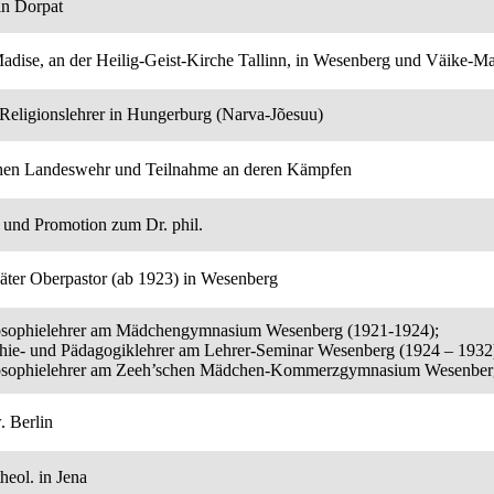
in Dorpat
Madise, an der Heilig-Geist-Kirche Tallinn, in Wesenberg und Väike-Ma
Religionslehrer in Hungerburg (Narva-Jõesuu)
schen Landeswehr und Teilnahme an deren Kämpfen
 und Promotion zum Dr. phil.
päter Oberpastor (ab 1923) in Wesenberg
losophielehrer am Mädchengymnasium Wesenberg (1921-1924);
phie- und Pädagogiklehrer am Lehrer-Seminar Wesenberg (1924 – 1932
losophielehrer am Zeeh’schen Mädchen-Kommerzgymnasium Wesenber
. Berlin
heol. in Jena