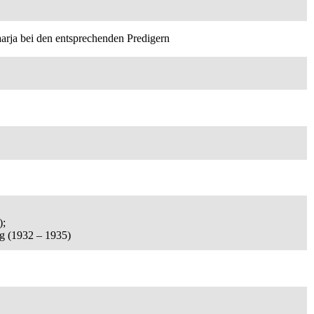
arja bei den entsprechenden Predigern
);
g (1932 – 1935)