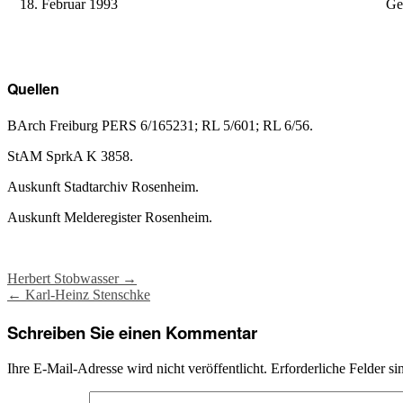
18. Februar 1993
Ge
Quellen
BArch Freiburg PERS 6/165231; RL 5/601; RL 6/56.
StAM SprkA K 3858.
Auskunft Stadtarchiv Rosenheim.
Auskunft Melderegister Rosenheim.
Post
Herbert Stobwasser
→
←
Karl-Heinz Stenschke
navigation
Schreiben Sie einen Kommentar
Ihre E-Mail-Adresse wird nicht veröffentlicht.
Erforderliche Felder si