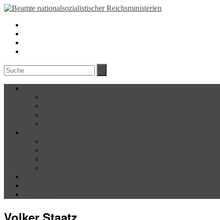
Über das Projekt
Forschungsgegenstand
Team
Öffentlichkeit
Kontakt
Die Reichsministerien
Reichsministerium für Volksaufklärung und Propagand
Reichsluftfahrtministerium (RLM)
Reichsministerium für Wissenschaft, Erziehung und Vo
Reichsministerium für die besetzten Ostgebiete (RMfdb
Biografien
Blog
Mitmachen
Volker Staatz