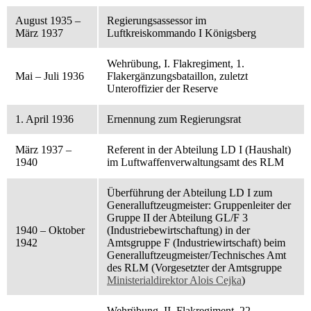
August 1935 –
Regierungsassessor im
März 1937
Luftkreiskommando I Königsberg
Wehrübung, I. Flakregiment, 1.
Mai – Juli 1936
Flakergänzungsbataillon, zuletzt
Unteroffizier der Reserve
1. April 1936
Ernennung zum Regierungsrat
März 1937 –
Referent in der Abteilung LD I (Haushalt)
1940
im Luftwaffenverwaltungsamt des RLM
Überführung der Abteilung LD I zum
Generalluftzeugmeister: Gruppenleiter der
Gruppe II der Abteilung GL/F 3
1940 – Oktober
(Industriebewirtschaftung) in der
1942
Amtsgruppe F (Industriewirtschaft) beim
Generalluftzeugmeister/Technisches Amt
des RLM (Vorgesetzter der Amtsgruppe
Ministerialdirektor Alois Cejka
)
Wehrübung, II. Flakregiment, 22.