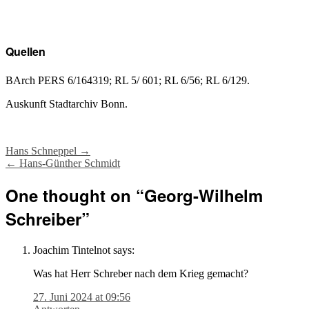
Quellen
BArch PERS 6/164319; RL 5/ 601; RL 6/56; RL 6/129.
Auskunft Stadtarchiv Bonn.
Post
Hans Schneppel
→
←
Hans-Günther Schmidt
navigation
One thought on “
Georg-Wilhelm
Schreiber
”
Joachim Tintelnot
says:
Was hat Herr Schreber nach dem Krieg gemacht?
27. Juni 2024 at 09:56