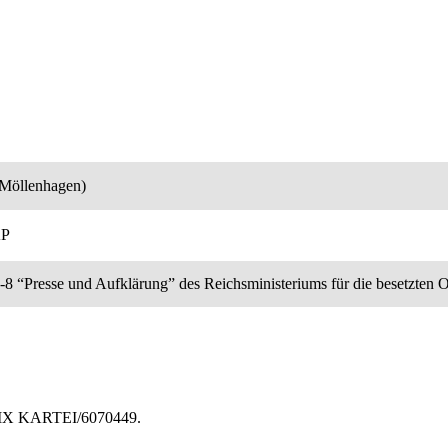
(Möllenhagen)
AP
I-8 “Presse und Aufklärung” des Reichsministeriums für die besetzten O
1-IX KARTEI/6070449.