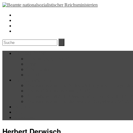
Über das Projekt
Forschungsgegenstand
Team
Öffentlichkeit
Kontakt
Die Reichsministerien
Reichsministerium für Volksaufklärung und Propagand
Reichsluftfahrtministerium (RLM)
Reichsministerium für Wissenschaft, Erziehung und Vo
Reichsministerium für die besetzten Ostgebiete (RMfdb
Biografien
Blog
Mitmachen
Herbert Derwisch