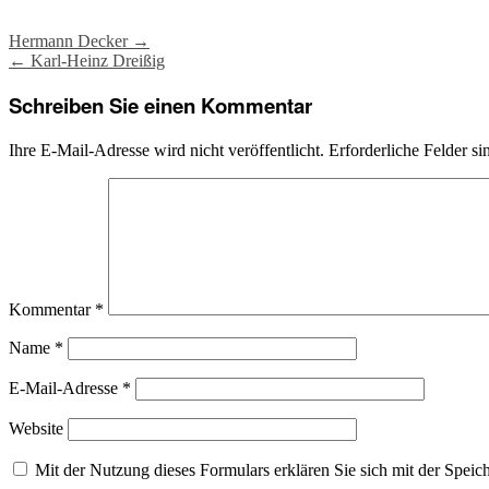
Post
Hermann Decker
→
←
Karl-Heinz Dreißig
navigation
Schreiben Sie einen Kommentar
Ihre E-Mail-Adresse wird nicht veröffentlicht.
Erforderliche Felder si
Kommentar
*
Name
*
E-Mail-Adresse
*
Website
Mit der Nutzung dieses Formulars erklären Sie sich mit der Spei