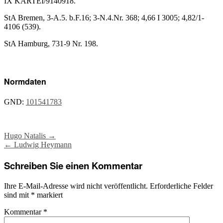
IX KARTEI/9140918.
StA Bremen, 3-A.5. b.F.16; 3-N.4.Nr. 368; 4,66 I 3005; 4,82/1-
4106 (539).
StA Hamburg, 731-9 Nr. 198.
Normdaten
GND:
101541783
Post
Hugo Natalis
→
←
Ludwig Heymann
navigation
Schreiben Sie einen Kommentar
Ihre E-Mail-Adresse wird nicht veröffentlicht.
Erforderliche Felder
sind mit
*
markiert
Kommentar
*