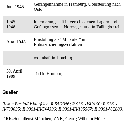
Gefangennahme in Hamburg, Überstellung nach
Juni 1945
Oslo
1945 –
Internierungshaft in verschiedenen Lagern und
1948
Gefängnissen in Norwegen und in Fallingbostel
Einstufung als “Mitläufer” im
Aug. 1948
Entnazifizierungsverfahren
wohnhaft in Hamburg
30. April
Tod in Hamburg
1989
Quellen
BArch Berlin-Lichterfelde, R 55/2366; R 9361-I/49100; R 9361-
II/733035; R 9361-III/544396; R 9361-III/135567; R 9361-V/2880.
DRK-Suchdienst München, ZNK, Georg Wilhelm Müller.