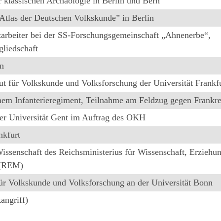
 klassischen Archäologie in Berlin und Bern
Atlas der Deutschen Volkskunde” in Berlin
tarbeiter bei der SS-Forschungsgemeinschaft „Ahnenerbe“,
gliedschaft
in
tut für Volkskunde und Volksforschung der Universität Frankf
inem Infanterieregiment, Teilnahme am Feldzug gegen Frankr
der Universität Gent im Auftrag des OKH
nkfurt
issenschaft des Reichsministerius für Wissenschaft, Erziehu
 (REM)
für Volkskunde und Volksforschung an der Universität Bonn
angriff)