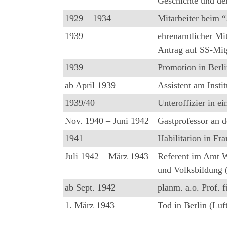
Geschichte und der
1929 – 1934
Mitarbeiter beim “
1939
ehrenamtlicher Mi
Antrag auf SS-Mit
1939
Promotion in Berl
ab April 1939
Assistent am Insti
1939/40
Unteroffizier in e
Nov. 1940 – Juni 1942
Gastprofessor an 
1941
Habilitation in Fra
Juli 1942 – März 1943
Referent im Amt W
und Volksbildung
ab Sept. 1942
planm. a.o. Prof. 
1. März 1943
Tod in Berlin (Luft