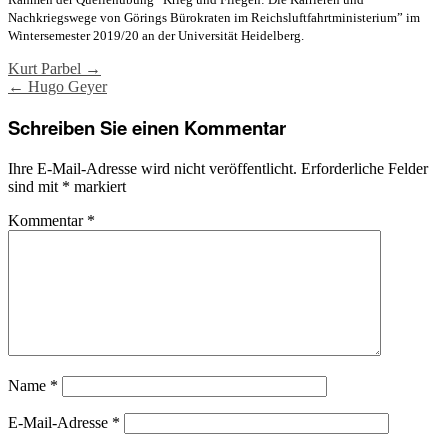
Nachkriegswege von Görings Bürokraten im Reichsluftfahrtministerium” im
Wintersemester 2019/20 an der Universität Heidelberg.
Post
Kurt Parbel
→
←
Hugo Geyer
navigation
Schreiben Sie einen Kommentar
Ihre E-Mail-Adresse wird nicht veröffentlicht.
Erforderliche Felder
sind mit
*
markiert
Kommentar
*
Name
*
E-Mail-Adresse
*