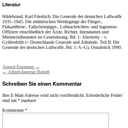
Literatur
Hildebrand, Karl Friedrich: Die Generale der deutschen Luftwaffe
1935­–1945. Die militärischen Werdegänge der Flieger-,
Flakartillerie-, Fallschirmjäger-, Luftnachrichten- und Ingenieur-
Offiziere einschließlich der Ärzte, Richter, Intendanten und
Ministerialbeamten im Generalsrang, Bd. 1: Abernetty – v.
Gyldenfeldt (= Deutschlands Generale und Admirale, Teil II: Die
Generale der deutschen Luftwaffe, Bd. 1: A–G), Osnabrück 1990.
Post
August Enzmann
→
←
Alfred-Ingemar Berndt
navigation
Schreiben Sie einen Kommentar
Ihre E-Mail-Adresse wird nicht veröffentlicht.
Erforderliche Felder
sind mit
*
markiert
Kommentar
*