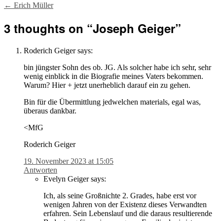
Post
←
Erich Müller
navigation
3 thoughts on “
Joseph Geiger
”
Roderich Geiger
says:
bin jüngster Sohn des ob. JG. Als solcher habe ich sehr, sehr
wenig einblick in die Biografie meines Vaters bekommen.
Warum? Hier + jetzt unerheblich darauf ein zu gehen.
Bin für die Übermittlung jedwelchen materials, egal was,
überaus dankbar.
<MfG
Roderich Geiger
19. November 2023 at 15:05
Antworten
Evelyn Geiger
says:
Ich, als seine Großnichte 2. Grades, habe erst vor
wenigen Jahren von der Existenz dieses Verwandten
erfahren. Sein Lebenslauf und die daraus resultierende