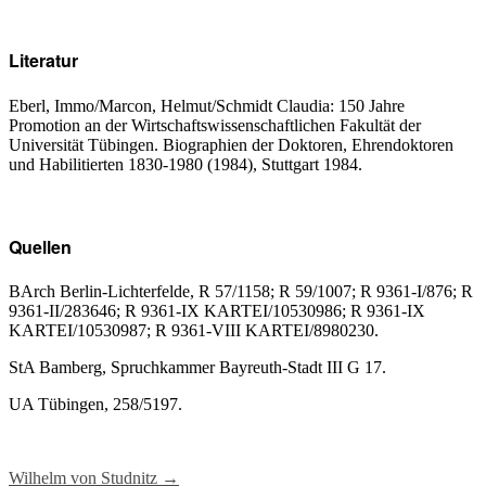
Literatur
Eberl, Immo/Marcon, Helmut/Schmidt Claudia: 150 Jahre
Promotion an der Wirtschaftswissenschaftlichen Fakultät der
Universität Tübingen. Biographien der Doktoren, Ehrendoktoren
und Habilitierten 1830-1980 (1984), Stuttgart 1984.
Quellen
BArch Berlin-Lichterfelde, R 57/1158; R 59/1007; R 9361-I/876; R
9361-II/283646; R 9361-IX KARTEI/10530986; R 9361-IX
KARTEI/10530987; R 9361-VIII KARTEI/8980230.
StA Bamberg, Spruchkammer Bayreuth-Stadt III G 17.
UA Tübingen, 258/5197.
Wilhelm von Studnitz
→