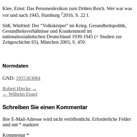
Klee, Ernst: Das Personenlexikon zum Dritten Reich. Wer war was
2
vor und nach 1945, Hamburg
2016, S. 22 f.
Süß, Winfried: Der “Volkskörper” im Krieg. Gesundheitspolitik,
Gesundheitsverhältnisse und Krankenmord im
nationalsozialistischen Deutschland 1939-1945 (= Studien zur
Zeitgeschichte 65), München 2003, S. 459.
Normdaten
GND:
1055363084
Post
Robert Hiecke
→
←
Wilhelm Engel
navigation
Schreiben Sie einen Kommentar
Ihre E-Mail-Adresse wird nicht veröffentlicht.
Erforderliche Felder
sind mit
*
markiert
Kommentar
*