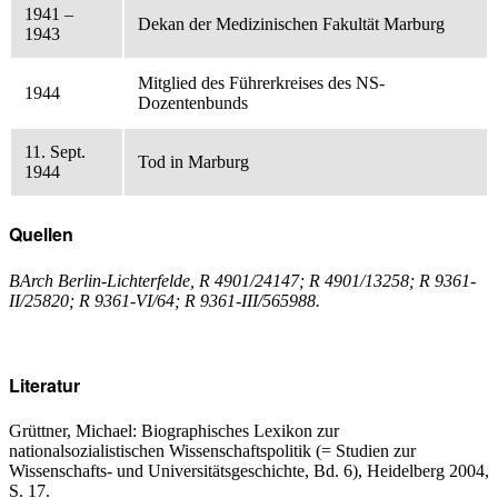
1941 –
Dekan der Medizinischen Fakultät Marburg
1943
Mitglied des Führerkreises des NS-
1944
Dozentenbunds
11. Sept.
Tod in Marburg
1944
Quellen
BArch Berlin-Lichterfelde, R 4901/24147; R 4901/13258; R 9361-
II/25820; R 9361-VI/64; R 9361-III/565988.
Literatur
Grüttner, Michael: Biographisches Lexikon zur
nationalsozialistischen Wissenschaftspolitik (= Studien zur
Wissenschafts- und Universitätsgeschichte, Bd. 6), Heidelberg 2004,
S. 17.