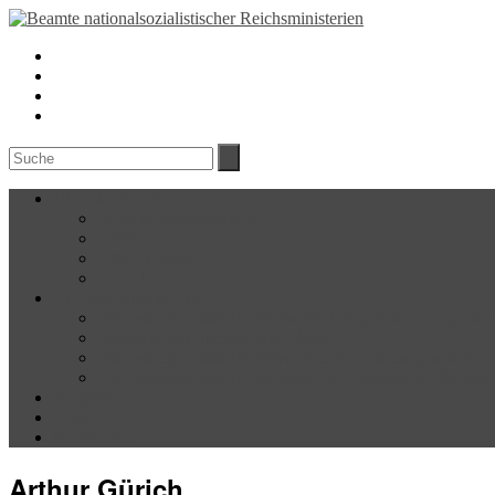
Über das Projekt
Forschungsgegenstand
Team
Öffentlichkeit
Kontakt
Die Reichsministerien
Reichsministerium für Volksaufklärung und Propagand
Reichsluftfahrtministerium (RLM)
Reichsministerium für Wissenschaft, Erziehung und Vo
Reichsministerium für die besetzten Ostgebiete (RMfdb
Biografien
Blog
Mitmachen
Arthur Gürich