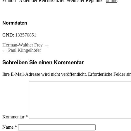
Edition “Akten der Reichskanzlei. Weimarer Republik”
online
.
Normdaten
GND:
133570851
Post
Herman-Walther Frey
→
←
Paul Klingelhöfer
navigation
Schreiben Sie einen Kommentar
Ihre E-Mail-Adresse wird nicht veröffentlicht.
Erforderliche Felder si
Kommentar
*
Name
*