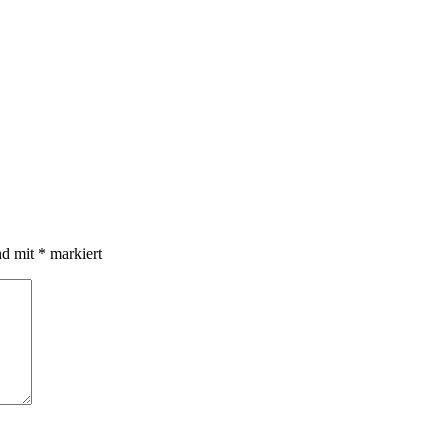
nd mit
*
markiert