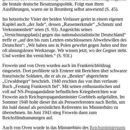
die brutale deutsche Besatzungspolitik. Folgt man ihren
Ausführungen, waren sie in Bromberg selbst anwesend (S. 45).
Ins hetzerische Visier der beiden Verfasser geriet in einem eigenen
Kapitel auch „der Jude“, dessen „Rassemerkmale“ „Schmutz und
Verkommenheit“ seien (S. 93). Angesichts seines
„Vernichtungsplan[s] gegen das nationalsozialistische Deutschland“
treffe er „auf den bis zum Letzten entschlossenen Abwehrwillen des
Deutschen“: „Wir haben uns in Polen gewehrt gegen Juden und ihre
oft ahnungslosen Werkzeuge. Wir wissen jetzt, wo der Gegner steht.
Und werden ihn vernichten.“ (S. 93f.)
Frowein und von Oven wurden auch im Frankreichfeldzug
eingesetzt. Dort profilierte sich Ersterer mit Berichten über schwarze
französische Soldaten, die er als zu „Bestien“ abgerichtete
„Urwaldneger“ beschrieb. 1940 erschien das von ihm verfasste
Buch „Festung Frankreich fiel“. Mit seinen enthusiastischen und
voll auf NS-Propagandalinie befindlichen Kriegsberichten war
Frowein auch Reichspropagandaminister Goebbels aufgefallen. Im
Sommer 1940 holte dieser ihn als Pressereferenten nach Berlin, um
ihn bald darauf als persönlichen Referenten ins Ministerbüro zu
übernehmen. Im Juni 1943 stieg Frowein dann zum
Reichsfilmdramaturgen auf.
Auch von Oven wurde in das Ministerbüro des
Reichsministeriums