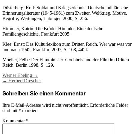
Düsterberg, Rolf: Soldat und Kriegserlebnis. Deutsche militärische
Erinnerungsliteratur (1945-1961) zum Zweiten Weltkrieg. Motive,
Begriffe, Wertungen, Tübingen 2000, S. 256.
Himmler, Katrin: Die Brüder Himmler. Eine deutsche
Familiengeschichte, Frankfurt 2005.
Klee, Ernst: Das Kulturlexikon zum Dritten Reich. Wer war was vor
und nach 1945, Frankfurt 2007, S. 168, 445f.
Moeller, Felix: Der Filmminister. Goebbels und der Film im Dritten
Reich, Berlin 1998, S. 129.
Post
Werner Ebeling
→
←
Herbert Drescher
navigation
Schreiben Sie einen Kommentar
Ihre E-Mail-Adresse wird nicht veröffentlicht.
Erforderliche Felder
sind mit
*
markiert
Kommentar
*