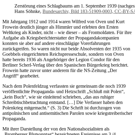
Zerstörung eines Schlagbaums am 1. September 1939 (nachgeste
Hans Söhnke,
Bundesarchiv, Bild 183-51909-0003, CC-BY-S
Mit Jahrgang 1912 und 1914 waren Wilfred von Oven und Kurt
Frowein deutlich jünger als Himmler und erlebten den Ersten
Weltkrieg als Kinder, nicht – wie dieser – als Frontsoldaten. Für ihre
Aufgabe als Kriegsberichterstatter der Propagandakompanien
konnten sie aber auf andere einschlägige Vorerfahrungen
zurückgreifen. So waren nicht nur beide Absolventen der 1935 von
Goebbels eingerichteten Reichspresseschule, sondern von Oven
hatte bereits 1936 als Angehöriger der Legion Condor für den
Berliner Scherl-Verlag über den Spanischen Bürgerkrieg berichtet.
Frowein hatte zuvor unter anderem für die NS-Zeitung „Der
Angriff“ gearbeitet.
Nach dem Polenfeldzug verfassten sie gemeinsam die noch 1939
veröffentlichte Propaganda- und Hetzschrift „Schluß mit Polen“,
„kein Buch“, wie sie einleitend schrieben, „das aus ruhiger
Schreibtischbetrachtung entstand. […] Die Verfasser haben den
Polenkrieg mitgemacht.“ (S. 3) Die Schrift ist durchzogen von
antipolnischen und antisemitischen Parolen sowie kriegstreiberischer
Propaganda.
Mit ihrer Darstellung der von den Nationalsozialisten als
„Bromberger Blutsonntag“ bezeichneten Ereignisse am 3./4.