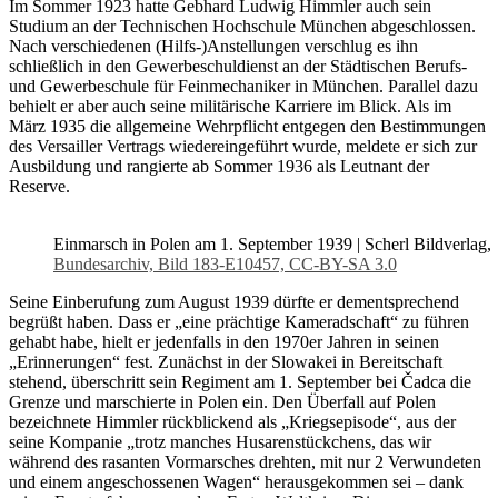
Im Sommer 1923 hatte Gebhard Ludwig Himmler auch sein
Studium an der Technischen Hochschule München abgeschlossen.
Nach verschiedenen (Hilfs-)Anstellungen verschlug es ihn
schließlich in den Gewerbeschuldienst an der Städtischen Berufs-
und Gewerbeschule für Feinmechaniker in München. Parallel dazu
behielt er aber auch seine militärische Karriere im Blick. Als im
März 1935 die allgemeine Wehrpflicht entgegen den Bestimmungen
des Versailler Vertrags wiedereingeführt wurde, meldete er sich zur
Ausbildung und rangierte ab Sommer 1936 als Leutnant der
Reserve.
Einmarsch in Polen am 1. September 1939 | Scherl Bildverlag,
Bundesarchiv, Bild 183-E10457, CC-BY-SA 3.0
Seine Einberufung zum August 1939 dürfte er dementsprechend
begrüßt haben. Dass er „eine prächtige Kameradschaft“ zu führen
gehabt habe, hielt er jedenfalls in den 1970er Jahren in seinen
„Erinnerungen“ fest. Zunächst in der Slowakei in Bereitschaft
stehend, überschritt sein Regiment am 1. September bei Čadca die
Grenze und marschierte in Polen ein. Den Überfall auf Polen
bezeichnete Himmler rückblickend als „Kriegsepisode“, aus der
seine Kompanie „trotz manches Husarenstückchens, das wir
während des rasanten Vormarsches drehten, mit nur 2 Verwundeten
und einem angeschossenen Wagen“ herausgekommen sei – dank