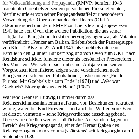
für Volksaufklärung und Propaganda
(RMVP) berufen: 1943
machte ihn Goebbels zu seinem persönlichen Pressereferenten;
hierfür wurde er von seiner Propagandastaffel zur besonderen
Verwendung des Oberkommandos des Heeres (OKH)
abkommandiert und dem RMVP zur Dienstleistung zugewiesen.
1941 hatte von Oven eine weitere Publikation, die aus seiner
Tätigkeit als Kriegsberichterstatter hervorgegangen war, als Mitautor
veröffentlicht: „Panzer am Balkan. Erlebnisbuch der Panzergruppe
von Kleist“. Bis zum 22. April 1945, als Goebbels mit seiner
Familie in den „Führer-Bunker“ zog und von Oven zum OKH nach
Rendsburg schickte, fungierte dieser als persönlicher Pressereferent
des Ministers. Wie sehr er sich mit seiner Aufgabe und seinem
Vorgesetzten identifizierte, zeigen seine verschiedenen nach
Kriegsende erschienenen Publikationen, insbesondere „Finale
Furioso. Mit Goebbels bis zum Ende“ (1974) und „Wer war
Goebbels? Biographie aus der Nähe“ (1987).
Während Gebhard Ludwig Himmler durch das
Reichserziehungsministerium aufgrund von Beziehungen rekrutiert
wurde, waren bei Kurt Frowein – und auch bei Wilfred von Oven
ist dies zu vermuten – seine Kriegsverdienste ausschlaggebend.
Diese waren freilich weniger militärischer Art, sondern lagen im
Bereich der Kriegspropaganda, einer der Kernaufgaben des
Reichspropagandaministeriums (spätestens) seit Kriegsbeginn am 1.
September 1939.