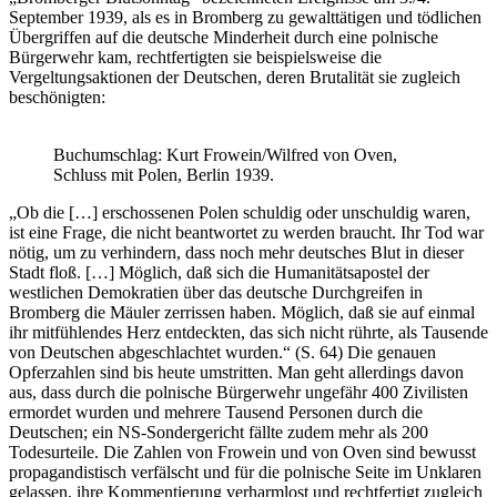
September 1939, als es in Bromberg zu gewalttätigen und tödlichen
Übergriffen auf die deutsche Minderheit durch eine polnische
Bürgerwehr kam, rechtfertigten sie beispielsweise die
Vergeltungsaktionen der Deutschen, deren Brutalität sie zugleich
beschönigten:
Buchumschlag: Kurt Frowein/Wilfred von Oven,
Schluss mit Polen, Berlin 1939.
„Ob die […] erschossenen Polen schuldig oder unschuldig waren,
ist eine Frage, die nicht beantwortet zu werden braucht. Ihr Tod war
nötig, um zu verhindern, dass noch mehr deutsches Blut in dieser
Stadt floß. […] Möglich, daß sich die Humanitätsapostel der
westlichen Demokratien über das deutsche Durchgreifen in
Bromberg die Mäuler zerrissen haben. Möglich, daß sie auf einmal
ihr mitfühlendes Herz entdeckten, das sich nicht rührte, als Tausende
von Deutschen abgeschlachtet wurden.“ (S. 64) Die genauen
Opferzahlen sind bis heute umstritten. Man geht allerdings davon
aus, dass durch die polnische Bürgerwehr ungefähr 400 Zivilisten
ermordet wurden und mehrere Tausend Personen durch die
Deutschen; ein NS-Sondergericht fällte zudem mehr als 200
Todesurteile. Die Zahlen von Frowein und von Oven sind bewusst
propagandistisch verfälscht und für die polnische Seite im Unklaren
gelassen, ihre Kommentierung verharmlost und rechtfertigt zugleich