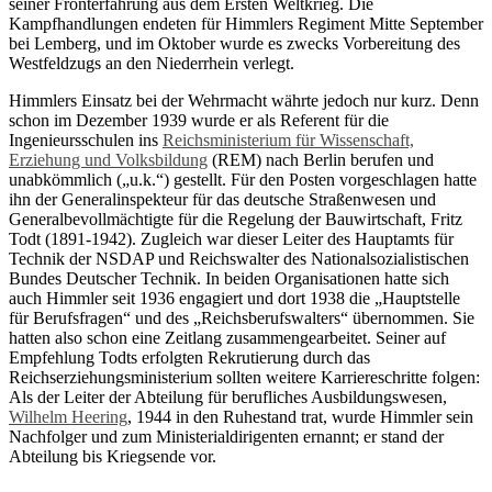
seiner Fronterfahrung aus dem Ersten Weltkrieg. Die
Kampfhandlungen endeten für Himmlers Regiment Mitte September
bei Lemberg, und im Oktober wurde es zwecks Vorbereitung des
Westfeldzugs an den Niederrhein verlegt.
Himmlers Einsatz bei der Wehrmacht währte jedoch nur kurz. Denn
schon im Dezember 1939 wurde er als Referent für die
Ingenieursschulen ins
Reichsministerium für Wissenschaft,
Erziehung und Volksbildung
(REM) nach Berlin berufen und
unabkömmlich („u.k.“) gestellt. Für den Posten vorgeschlagen hatte
ihn der Generalinspekteur für das deutsche Straßenwesen und
Generalbevollmächtigte für die Regelung der Bauwirtschaft, Fritz
Todt (1891-1942). Zugleich war dieser Leiter des Hauptamts für
Technik der NSDAP und Reichswalter des Nationalsozialistischen
Bundes Deutscher Technik. In beiden Organisationen hatte sich
auch Himmler seit 1936 engagiert und dort 1938 die „Hauptstelle
für Berufsfragen“ und des „Reichsberufswalters“ übernommen. Sie
hatten also schon eine Zeitlang zusammengearbeitet. Seiner auf
Empfehlung Todts erfolgten Rekrutierung durch das
Reichserziehungsministerium sollten weitere Karriereschritte folgen:
Als der Leiter der Abteilung für berufliches Ausbildungswesen,
Wilhelm Heering
, 1944 in den Ruhestand trat, wurde Himmler sein
Nachfolger und zum Ministerialdirigenten ernannt; er stand der
Abteilung bis Kriegsende vor.