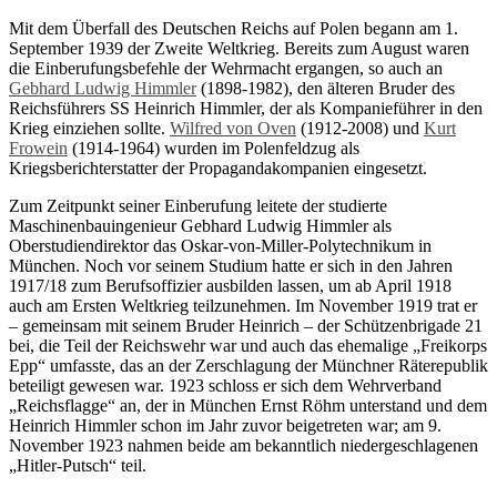
Mit dem Überfall des Deutschen Reichs auf Polen begann am 1.
September 1939 der Zweite Weltkrieg. Bereits zum August waren
die Einberufungsbefehle der Wehrmacht ergangen, so auch an
Gebhard Ludwig Himmler
(1898-1982), den älteren Bruder des
Reichsführers SS Heinrich Himmler, der als Kompanieführer in den
Krieg einziehen sollte.
Wilfred von Oven
(1912-2008) und
Kurt
Frowein
(1914-1964) wurden im Polenfeldzug als
Kriegsberichterstatter der Propagandakompanien eingesetzt.
Zum Zeitpunkt seiner Einberufung leitete der studierte
Maschinenbauingenieur Gebhard Ludwig Himmler als
Oberstudiendirektor das Oskar-von-Miller-Polytechnikum in
München. Noch vor seinem Studium hatte er sich in den Jahren
1917/18 zum Berufsoffizier ausbilden lassen, um ab April 1918
auch am Ersten Weltkrieg teilzunehmen. Im November 1919 trat er
– gemeinsam mit seinem Bruder Heinrich – der Schützenbrigade 21
bei, die Teil der Reichswehr war und auch das ehemalige „Freikorps
Epp“ umfasste, das an der Zerschlagung der Münchner Räterepublik
beteiligt gewesen war. 1923 schloss er sich dem Wehrverband
„Reichsflagge“ an, der in München Ernst Röhm unterstand und dem
Heinrich Himmler schon im Jahr zuvor beigetreten war; am 9.
November 1923 nahmen beide am bekanntlich niedergeschlagenen
„Hitler-Putsch“ teil.