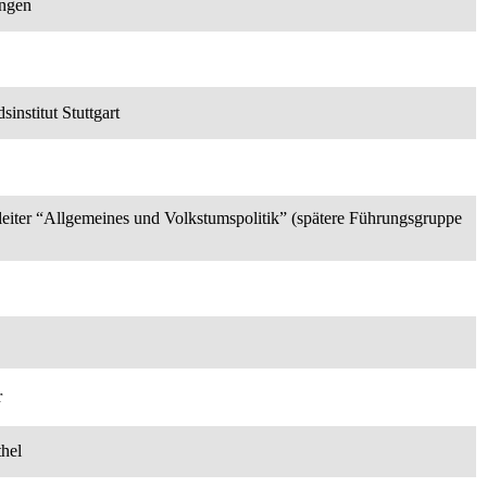
ingen
nstitut Stuttgart
nleiter “Allgemeines und Volkstumspolitik” (spätere Führungsgruppe
r
thel