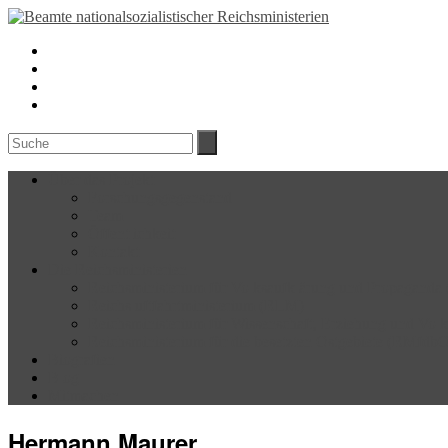
Über das Projekt
Forschungsgegenstand
Team
Öffentlichkeit
Kontakt
Die Reichsministerien
Reichsministerium für Volksaufklärung und Propagand
Reichsluftfahrtministerium (RLM)
Reichsministerium für Wissenschaft, Erziehung und Vo
Reichsministerium für die besetzten Ostgebiete (RMfdb
Biografien
Blog
Mitmachen
Hermann Maurer