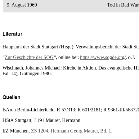
9. August 1969
Tod in Bad Wur
Literatur
Hauptamt der Stadt Stuttgart (Hrsg.): Verwaltungsbericht der Stadt Stu
“
Zur Geschichte der SOG
“, online bei:
https://www.sogde.org/
, o.J.
Wischnath, Johannes Michael: Kirche in Aktion. Das evangelische Hil
Bd. 14), Göttingen 1986.
Quellen
BArch Berlin-Lichterfelde, R 57/313; R 601/2181; R 9361-III/56872
HStA Stuttgart, J 191 Maurer, Hermann.
IfZ München,
ZS 1204, Hermann Georg Maurer, Bd. 1.