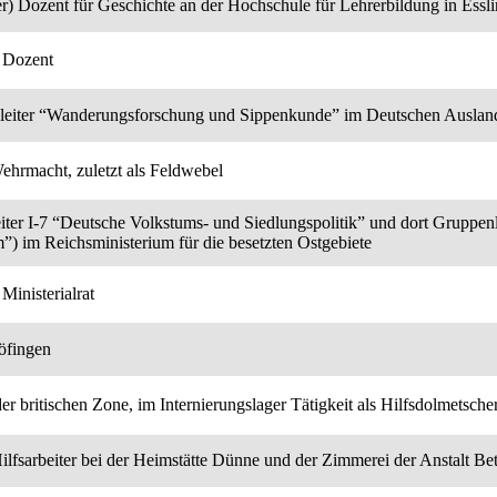
r) Dozent für Geschichte an der Hochschule für Lehrerbildung in Essl
 Dozent
leiter “Wanderungsforschung und Sippenkunde” im Deutschen Auslandsi
Wehrmacht, zuletzt als Feldwebel
leiter I-7 “Deutsche Volkstums- und Siedlungspolitik” und dort Gruppe
”) im Reichsministerium für die besetzten Ostgebiete
inisterialrat
Böfingen
der britischen Zone, im Internierungslager Tätigkeit als Hilfsdolmetsche
ilfsarbeiter bei der Heimstätte Dünne und der Zimmerei der Anstalt Be