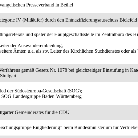
vangelischen Presseverband in Bethel
ategorie IV (Mitläufer) durch den Entnazifizierungsausschuss Bielefeld
htlingsreferats und später der Hauptgeschäftsstelle im Zentralbüro des
Leiter der Auswandererabteilung;
eitere Ämter, u.a. als stv. Leiter des Kirchlichen Suchdienstes oder a
 Verfahrens gemäß Gesetz Nr. 1078 bei gleichzeitiger Einstufung in Kat
Stuttgart
ed der Südosteuropa-Gesellschaft (SOG);
er SOG-Landesgruppe Baden-Württemberg
uttgarter Gemeinderates für die CDU
orschungsgruppe Eingliederung” beim Bundesministerium für Vertriebe