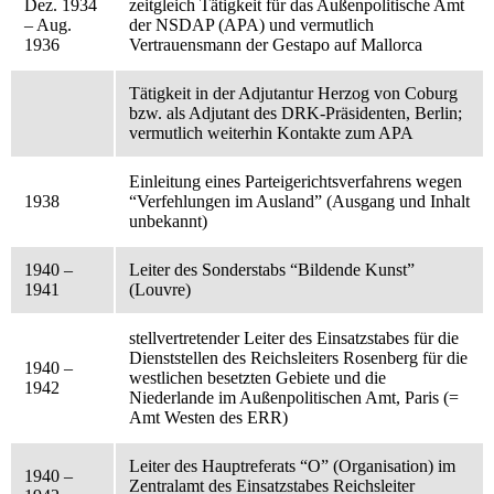
Dez. 1934
zeitgleich Tätigkeit für das Außenpolitische Amt
– Aug.
der NSDAP (APA) und vermutlich
1936
Vertrauensmann der Gestapo auf Mallorca
Tätigkeit in der Adjutantur Herzog von Coburg
bzw. als Adjutant des DRK-Präsidenten, Berlin;
vermutlich weiterhin Kontakte zum APA
Einleitung eines Parteigerichtsverfahrens wegen
1938
“Verfehlungen im Ausland” (Ausgang und Inhalt
unbekannt)
1940 –
Leiter des Sonderstabs “Bildende Kunst”
1941
(Louvre)
stellvertretender Leiter des Einsatzstabes für die
Dienststellen des Reichsleiters Rosenberg für die
1940 –
westlichen besetzten Gebiete und die
1942
Niederlande im Außenpolitischen Amt, Paris (=
Amt Westen des ERR)
Leiter des Hauptreferats “O” (Organisation) im
1940 –
Zentralamt des Einsatzstabes Reichsleiter