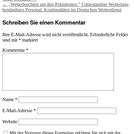
Post
←
„Wetterleuchten um den Präsidenten.” Unbeständige Wetterlage,
navigation
beständiges Personal. Kontinuitäten im Deutschen Wetterdienst
Schreiben Sie einen Kommentar
Ihre E-Mail-Adresse wird nicht veröffentlicht.
Erforderliche Felder
sind mit
*
markiert
Kommentar
*
Name
*
E-Mail-Adresse
*
Website
Mit der Nutzung dieses Formulars erklären Sie sich mit der