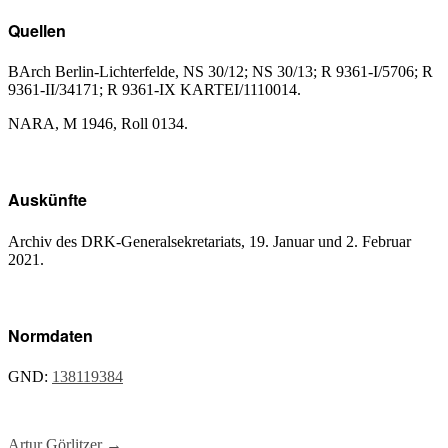
Quellen
BArch Berlin-Lichterfelde, NS 30/12; NS 30/13; R 9361-I/5706; R
9361-II/34171; R 9361-IX KARTEI/1110014.
NARA, M 1946, Roll 0134.
Auskünfte
Archiv des DRK-Generalsekretariats, 19. Januar und 2. Februar
2021.
Normdaten
GND:
138119384
Artur Görlitzer
→