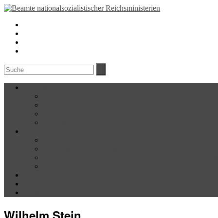
Über das Projekt
Forschungsgegenstand
Team
Öffentlichkeit
Kontakt
Die Reichsministerien
Reichsministerium für Volksaufklärung und Propagand
Reichsluftfahrtministerium (RLM)
Reichsministerium für Wissenschaft, Erziehung und Vo
Reichsministerium für die besetzten Ostgebiete (RMfdb
Biografien
Blog
Mitmachen
Wilhelm Stein