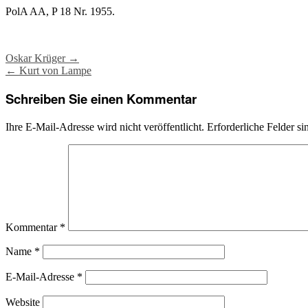
PolA AA, P 18 Nr. 1955.
Post
Oskar Krüger
→
←
Kurt von Lampe
navigation
Schreiben Sie einen Kommentar
Ihre E-Mail-Adresse wird nicht veröffentlicht.
Erforderliche Felder si
Kommentar
*
Name
*
E-Mail-Adresse
*
Website