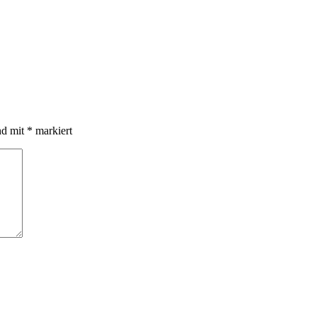
nd mit
*
markiert