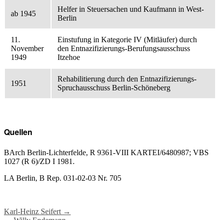
Helfer in Steuersachen und Kaufmann in West-
ab 1945
Berlin
11.
Einstufung in Kategorie IV (Mitläufer) durch
November
den Entnazifizierungs-Berufungsausschuss
1949
Itzehoe
Rehabilitierung durch den Entnazifizierungs-
1951
Spruchausschuss Berlin-Schöneberg
Quellen
BArch Berlin-Lichterfelde, R 9361-VIII KARTEI/6480987; VBS
1027 (R 6)/ZD I 1981.
LA Berlin, B Rep. 031-02-03 Nr. 705
Post
Karl-Heinz Seifert
→