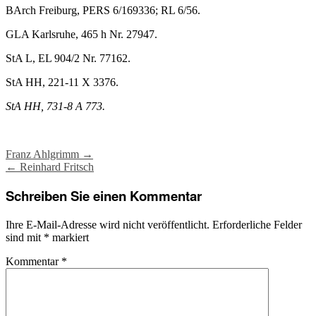
BArch Freiburg, PERS 6/169336; RL 6/56.
GLA Karlsruhe, 465 h Nr. 27947.
StA L, EL 904/2 Nr. 77162.
StA HH, 221-11 X 3376.
StA HH, 731-8 A 773.
Post
Franz Ahlgrimm
→
←
Reinhard Fritsch
navigation
Schreiben Sie einen Kommentar
Ihre E-Mail-Adresse wird nicht veröffentlicht.
Erforderliche Felder
sind mit
*
markiert
Kommentar
*