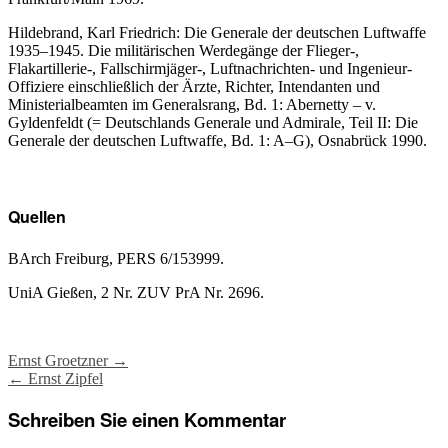
Hildebrand, Karl Friedrich: Die Generale der deutschen Luftwaffe
1935­–1945. Die militärischen Werdegänge der Flieger-,
Flakartillerie-, Fallschirmjäger-, Luftnachrichten- und Ingenieur-
Offiziere einschließlich der Ärzte, Richter, Intendanten und
Ministerialbeamten im Generalsrang, Bd. 1: Abernetty – v.
Gyldenfeldt (= Deutschlands Generale und Admirale, Teil II: Die
Generale der deutschen Luftwaffe, Bd. 1: A–G), Osnabrück 1990.
Quellen
BArch Freiburg, PERS 6/153999.
UniA Gießen, 2 Nr. ZUV PrA Nr. 2696.
Post
Ernst Groetzner
→
←
Ernst Zipfel
navigation
Schreiben Sie einen Kommentar