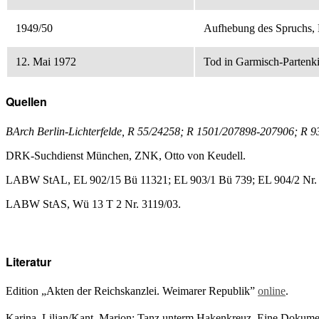
1949/50
Aufhebung des Spruchs, 
12. Mai 1972
Tod in Garmisch-Partenk
Quellen
BArch Berlin-Lichterfelde, R 55/24258; R 1501/207898-207906; R 9
DRK-Suchdienst München, ZNK, Otto von Keudell.
LABW StAL, EL 902/15 Bü 11321; EL 903/1 Bü 739; EL 904/2 Nr. 3
LABW StAS, Wü 13 T 2 Nr. 3119/03.
Literatur
Edition „Akten der Reichskanzlei. Weimarer Republik”
online
.
Karina, Lilian/Kant, Marion: Tanz unterm Hakenkreuz. Eine Dokume