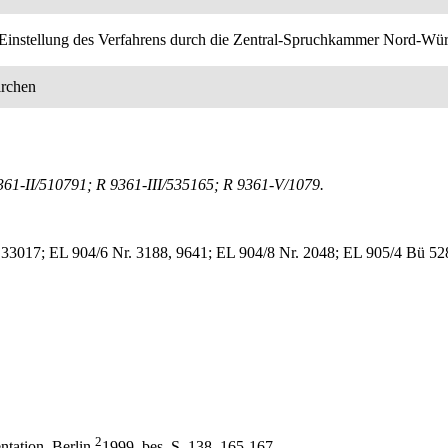
Einstellung des Verfahrens durch die Zentral-Spruchkammer Nord-Wü
irchen
361-II/510791; R 9361-III/535165; R 9361-V/1079.
3017; EL 904/6 Nr. 3188, 9641; EL 904/8 Nr. 2048; EL 905/4 Bü 52
2
ntation, Berlin
1999, bes. S. 138, 165-167.