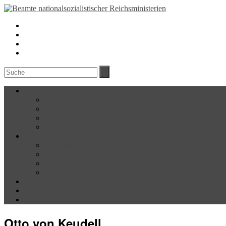
Über das Projekt
Forschungsgegenstand
Team
Öffentlichkeit
Kontakt
Die Reichsministerien
Reichsministerium für Volksaufklärung und Propagand
Reichsluftfahrtministerium (RLM)
Reichsministerium für Wissenschaft, Erziehung und Vo
Reichsministerium für die besetzten Ostgebiete (RMfdb
Biografien
Blog
Mitmachen
Otto von Keudell