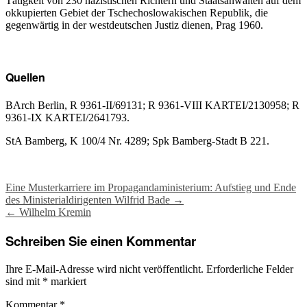
Tätigkeit von 230 nazistischen Richtern und Staatsanwälten auf dem
okkupierten Gebiet der Tschechoslowakischen Republik, die
gegenwärtig in der westdeutschen Justiz dienen, Prag 1960.
Quellen
BArch Berlin, R 9361-II/69131; R 9361-VIII KARTEI/2130958; R
9361-IX KARTEI/2641793.
StA Bamberg, K 100/4 Nr. 4289; Spk Bamberg-Stadt B 221.
Post
Eine Musterkarriere im Propagandaministerium: Aufstieg und Ende
des Ministerialdirigenten Wilfrid Bade
→
navigation
←
Wilhelm Kremin
Schreiben Sie einen Kommentar
Ihre E-Mail-Adresse wird nicht veröffentlicht.
Erforderliche Felder
sind mit
*
markiert
Kommentar
*