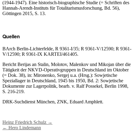
(1944-1947). Eine historisch-biographische Studie (= Schriften des
Hannah-Arendt-Instituts für Totalitarismusforschung, Bd. 56),
Göttingen 2015, S. 13.
Quellen
BArch Berlin-Lichterfelde, R 9361-I/35; R 9361-V/12590; R 9361-
V/12590; R 9361-IX KARTEI/461405.
Bericht Berijas an Stalin, Molotov, Malenkov und Mikojan über die
Tätigkeit der NKVD-Operativgruppen in Deutschland im Oktober
(= Dok. 38), in: Mironenko, Sergej u.a. (Hrsg.): Sowjetische
Speziallager in Deutschland, 1945 bis 1950, Bd. 2: Sowjetische
Dokumente zur Lagerpolitik, bearb. v. Ralf Possekel, Berlin 1998,
S. 216-219.
DRK-Suchdienst München, ZNK, Eduard Amphlett.
Post
Heinz Friedrich Schulz
→
←
Hero Lindemann
navigation