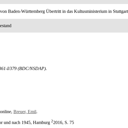
von Baden-Württemberg Übertritt in das Kultusministerium in Stuttgart
hestand
 9361-I/379 (BDC/NSDAP).
 online,
Breuer, Emil
.
2
 vor und nach 1945, Hamburg
2016, S. 75