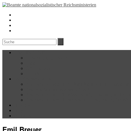
Über das Projekt
Forschungsgegenstand
Team
Öffentlichkeit
Kontakt
Die Reichsministerien
Reichsministerium für Volksaufklärung und Propagand
Reichsluftfahrtministerium (RLM)
Reichsministerium für Wissenschaft, Erziehung und Vo
Reichsministerium für die besetzten Ostgebiete (RMfdb
Biografien
Blog
Mitmachen
Emil Breuer