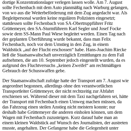
dortige Konzentrationslager verlegen lassen wolle. Am 7. August
sollte Fechenbach mit dem Auto planmäßig nach Warburg gelangen,
von wo aus die Weiterbeförderung mit dem Zug angedacht war. Als
Begleitpersonal wurden keine regulären Polizisten eingesetzt;
stattdessen sollte Fechenbach von SA-Obertruppführer Fritz
Grüttemeyer, den SA-Sturmführern Karl Segler und Josef Focke
sowie dem SS-Mann Paul Wiese begleitet werden. Einen Tag nach
der geplanten Überführung wurde bekannt, dass man Felix
Fechenbach, noch vor dem Umstieg in den Zug, in einem
Waldstück „auf der Flucht erschossen“ habe. Hans-Joachim Riecke
ließ die Staatsanwaltschaft unverzüglich Ermittlungen zu dem Fall
aufnehmen, die am 10. September jedoch eingestellt wurden, da es
aufgrund des Fluchtversuchs „keinen Zweifel“ am rechtmäßigen
Gebrauch der Schusswaffen gebe.
Der Staatsanwaltschaft zufolge hatte der Transport am 7. August wie
angeordnet begonnen, allerdings ohne den verantwortlichen
Transportleiter Grüttemeyer, der nicht rechtzeitig zur Abfahrt
erschienen sei. Während dieser mit dem Taxi nachgefahren sei, hätte
der Transport mit Fechenbach einen Umweg machen müssen, da
das Fahrzeug einen steilen Anstieg nicht meistern konnte; nur
deshalb habe Grüttemeyer die anderen einholen können, um dem
Wagen mit Fechenbach zuzusteigen. Kurz darauf habe man an
einem kleinen Waldstück auf Wunsch des Journalisten, der austreten
musste, angehalten. Der Gefangene habe die Gelegenheit unter