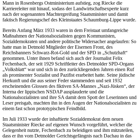
Mann in Rosenbergs Ostministerium aufstieg, zog Riecke die
Karriereleiter mit hinauf, sodass der Landwirtschaftsexperte kurz
nach der sogenannten Machtergreifung Staatsminister und damit
faktisch Regierungschef des Kleinstaates Schaumburg-Lippe wurde.
Bereits Anfang März 1933 waren in dem Freistaat umfangreiche
Maßnahmen der Nationalsozialisten gegen Kommunisten,
Sozialdemokraten und andere politische Widersacher angelaufen: So
hatte man in Detmold Mitglieder der Eisernen Front, des
Reichsbanners Schwarz-Rot-Gold und der SPD in „Schutzhaft“
genommen. Unter ihnen befand sich auch der Journalist Felix
Fechenbach, der seit 1929 Schriftleiter des Detmolder SPD-Organs
„Volksblatt“ war und sich in den zurückliegenden Jahren einen Ruf
als prominenter Sozialist und Pazifist erarbeitet hatte. Seine jüdische
Herkunft und die aus seiner Feder stammenden und seit 1932
erscheinenden Glossen des fiktiven SA-Mannes „Nazi-Jüsken“, der
Interna der lippischen NSDAP ausplauderte und die
Nationalsozialisten und ihre SA damit dem Spott der Leserinnen und
Leser preisgab, machten ihn in den Augen der Nationalsozialisten zu
einem fast schon prototypischen Feindbild.
Im Juli 1933 wurde der inhaftierte Sozialdemokrat dem neuen
Staatsminister Riecke auf eigenen Wunsch vorgeführt, welcher die
Gelegenheit nutzte, Fechenbach zu beleidigen und ihm mitzuteilen,
dass er ihn vom Detmolder Gerichtsgefängnis nach Dachau in das