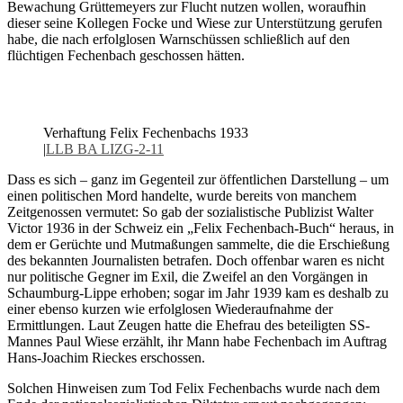
Bewachung Grüttemeyers zur Flucht nutzen wollen, woraufhin
dieser seine Kollegen Focke und Wiese zur Unterstützung gerufen
habe, die nach erfolglosen Warnschüssen schließlich auf den
flüchtigen Fechenbach geschossen hätten.
Verhaftung Felix Fechenbachs 1933
|
LLB BA LIZG-2-11
Dass es sich – ganz im Gegenteil zur öffentlichen Darstellung – um
einen politischen Mord handelte, wurde bereits von manchem
Zeitgenossen vermutet: So gab der sozialistische Publizist Walter
Victor 1936 in der Schweiz ein „Felix Fechenbach-Buch“ heraus, in
dem er Gerüchte und Mutmaßungen sammelte, die die Erschießung
des bekannten Journalisten betrafen. Doch offenbar waren es nicht
nur politische Gegner im Exil, die Zweifel an den Vorgängen in
Schaumburg-Lippe erhoben; sogar im Jahr 1939 kam es deshalb zu
einer ebenso kurzen wie erfolglosen Wiederaufnahme der
Ermittlungen. Laut Zeugen hatte die Ehefrau des beteiligten SS-
Mannes Paul Wiese erzählt, ihr Mann habe Fechenbach im Auftrag
Hans-Joachim Rieckes erschossen.
Solchen Hinweisen zum Tod Felix Fechenbachs wurde nach dem