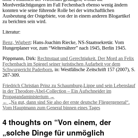
Mordverdächtigungen im Fall Fechenbach ebenso wenig ändern
konnten wie seine führende Rolle bei der wirtschaftlichen
Ausbeutung der Ostgebiete, von der in einem anderen Blogartikel
zu berichten sein wird.
Literatur:
Benz, Wigbert
: Hans-Joachim Riecke, NS-Staatssekretär. Vom
Hungerplaner vor, zum “Welternährer” nach 1945, Berlin 1945.
Pöppmann, Dirk:
Rechtsstaat und Gerechtigkeit. Der Mord an Felix
Fechenbach im Spiegel seiner juristischen Aufarbeit vor dem
Schwurgericht Paderborn
, in: Westfälische Zeitschrift 157 (2007), S.
287-309.
Post
Friedrich Christian Prinz zu Schaumburg-Lippe und sein Lebenslauf
in der Theodore-Abel-Collection – Ein Aufschneider im
navigation
Propagandaministerium
→
←
„Na gut, dann sind Sie also der erste deutsche Fliegergeneral“.
Vom Hauptmann zum General binnen eines Tages
4 thoughts on “
Von einem, der
„solche Dinge für unmöglich