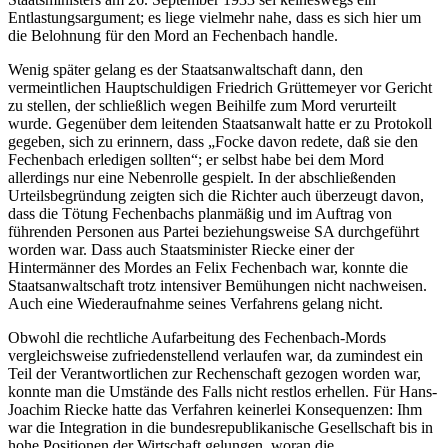
Entlastungsargument; es liege vielmehr nahe, dass es sich hier um
die Belohnung für den Mord an Fechenbach handle.
Wenig später gelang es der Staatsanwaltschaft dann, den
vermeintlichen Hauptschuldigen Friedrich Grüttemeyer vor Gericht
zu stellen, der schließlich wegen Beihilfe zum Mord verurteilt
wurde. Gegenüber dem leitenden Staatsanwalt hatte er zu Protokoll
gegeben, sich zu erinnern, dass „Focke davon redete, daß sie den
Fechenbach erledigen sollten“; er selbst habe bei dem Mord
allerdings nur eine Nebenrolle gespielt. In der abschließenden
Urteilsbegründung zeigten sich die Richter auch überzeugt davon,
dass die Tötung Fechenbachs planmäßig und im Auftrag von
führenden Personen aus Partei beziehungsweise SA durchgeführt
worden war. Dass auch Staatsminister Riecke einer der
Hintermänner des Mordes an Felix Fechenbach war, konnte die
Staatsanwaltschaft trotz intensiver Bemühungen nicht nachweisen.
Auch eine Wiederaufnahme seines Verfahrens gelang nicht.
Obwohl die rechtliche Aufarbeitung des Fechenbach-Mords
vergleichsweise zufriedenstellend verlaufen war, da zumindest ein
Teil der Verantwortlichen zur Rechenschaft gezogen worden war,
konnte man die Umstände des Falls nicht restlos erhellen. Für Hans-
Joachim Riecke hatte das Verfahren keinerlei Konsequenzen: Ihm
war die Integration in die bundesrepublikanische Gesellschaft bis in
hohe Positionen der Wirtschaft gelungen, woran die