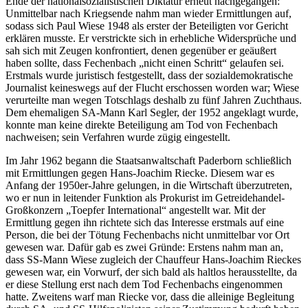
Ende der nationalsozialistischen Diktatur erneut nachgegangen:
Unmittelbar nach Kriegsende nahm man wieder Ermittlungen auf,
sodass sich Paul Wiese 1948 als erster der Beteiligten vor Gericht
erklären musste. Er verstrickte sich in erhebliche Widersprüche und
sah sich mit Zeugen konfrontiert, denen gegenüber er geäußert
haben sollte, dass Fechenbach „nicht einen Schritt“ gelaufen sei.
Erstmals wurde juristisch festgestellt, dass der sozialdemokratische
Journalist keineswegs auf der Flucht erschossen worden war; Wiese
verurteilte man wegen Totschlags deshalb zu fünf Jahren Zuchthaus.
Dem ehemaligen SA-Mann Karl Segler, der 1952 angeklagt wurde,
konnte man keine direkte Beteiligung am Tod von Fechenbach
nachweisen; sein Verfahren wurde zügig eingestellt.
Im Jahr 1962 begann die Staatsanwaltschaft Paderborn schließlich
mit Ermittlungen gegen Hans-Joachim Riecke. Diesem war es
Anfang der 1950er-Jahre gelungen, in die Wirtschaft überzutreten,
wo er nun in leitender Funktion als Prokurist im Getreidehandel-
Großkonzern „Toepfer International“ angestellt war. Mit der
Ermittlung gegen ihn richtete sich das Interesse erstmals auf eine
Person, die bei der Tötung Fechenbachs nicht unmittelbar vor Ort
gewesen war. Dafür gab es zwei Gründe: Erstens nahm man an,
dass SS-Mann Wiese zugleich der Chauffeur Hans-Joachim Rieckes
gewesen war, ein Vorwurf, der sich bald als haltlos herausstellte, da
er diese Stellung erst nach dem Tod Fechenbachs eingenommen
hatte. Zweitens warf man Riecke vor, dass die alleinige Begleitung