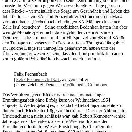
durch SA- und SS-Hilfspolizisten seiner Zustimmung bedurft haben
musste. Im Verfahren gegen Wiese war bereits zu Tage getreten,
dass Riecke – vermeintlich aus Sorge um Gesundheit und Leben des
Inhaftierten – dem SA- und Polizeiführer Dettmer noch im März
verboten hatte, „Fechenbach mit einigen SA-Männern in seiner
Zelle [zu] besuchen‘“. Seine angeblichen Bedenken hatten ihn aber
wenige Monate später nicht daran gehindert, dem Ansinnen
Dettmers nachzukommen und nur Hilfspolizei von SS und SA für
den Transport einzusetzen. In Bezug auf das Tötungsdelikt gab er
an, „solche Dinge für unmöglich gehalten“ zu haben und der
Überzeugung gewesen zu sein, dass der Transport trotzdem auch
von regulären Polizeikräften bewacht werden würde.
Felix Fechenbach
|
Felix Fechenbach 1921
, als gemeinfrei
gekennzeichnet, Details auf
Wikimedia Commons
Das Verfahren gegen Riecke wurde nach monatelanger
Ermittlungsarbeit ohne Erfolg kurz vor Weihnachten 1964
eingestellt. Weder gelang es, zusätzliche Belastungsmomente zu
finden noch Riecke der Lüge zu überführen. Dass der Abbruch der
Untersuchungen nicht schlüssig war, gab Robert Kempner wenige
Jahre später zu bedenken, als er die Wiederaufnahme der
Ermittlungen forderte: Wieses Einstellung als Chauffeur des
Staatsministers am 26. September 1933 sei keineswegs ein