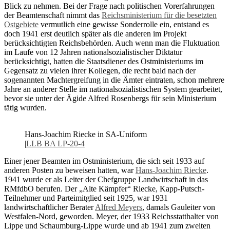
Blick zu nehmen. Bei der Frage nach politischen Vorerfahrungen
der Beamtenschaft nimmt das
Reichsministerium für die besetzten
Ostgebiete
vermutlich eine gewisse Sonderrolle ein, entstand es
doch 1941 erst deutlich später als die anderen im Projekt
berücksichtigten Reichsbehörden. Auch wenn man die Fluktuation
im Laufe von 12 Jahren nationalsozialistischer Diktatur
berücksichtigt, hatten die Staatsdiener des Ostministeriums im
Gegensatz zu vielen ihrer Kollegen, die recht bald nach der
sogenannten Machtergreifung in die Ämter eintraten, schon mehrere
Jahre an anderer Stelle im nationalsozialistischen System gearbeitet,
bevor sie unter der Ägide Alfred Rosenbergs für sein Ministerium
tätig wurden.
Hans-Joachim Riecke in SA-Uniform
|
LLB BA LP-20-4
Einer jener Beamten im Ostministerium, die sich seit 1933 auf
anderen Posten zu beweisen hatten, war
Hans-Joachim Riecke
.
1941 wurde er als Leiter der Chefgruppe Landwirtschaft in das
RMfdbO berufen. Der „Alte Kämpfer“ Riecke, Kapp-Putsch-
Teilnehmer und Parteimitglied seit 1925, war 1931
landwirtschaftlicher Berater
Alfred Meyers
, damals Gauleiter von
Westfalen-Nord, geworden. Meyer, der 1933 Reichsstatthalter von
Lippe und Schaumburg-Lippe wurde und ab 1941 zum zweiten