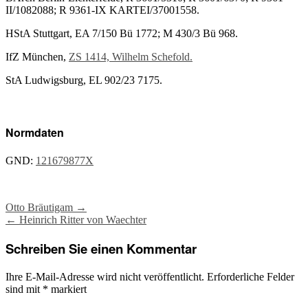
II/1082088; R 9361-IX KARTEI/37001558.
HStA Stuttgart, EA 7/150 Bü 1772; M 430/3 Bü 968.
IfZ München,
ZS 1414, Wilhelm Schefold.
StA Ludwigsburg, EL 902/23 7175.
Normdaten
GND:
121679877X
Post
Otto Bräutigam
→
←
Heinrich Ritter von Waechter
navigation
Schreiben Sie einen Kommentar
Ihre E-Mail-Adresse wird nicht veröffentlicht.
Erforderliche Felder
sind mit
*
markiert