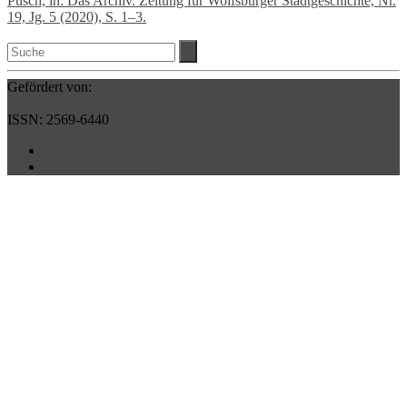
Pusch, in: Das Archiv. Zeitung für Wolfsburger Stadtgeschichte, Nr.
19, Jg. 5 (2020), S. 1–3.
Gefördert von:
ISSN: 2569-6440
Impressum
Datenschutzerklärung