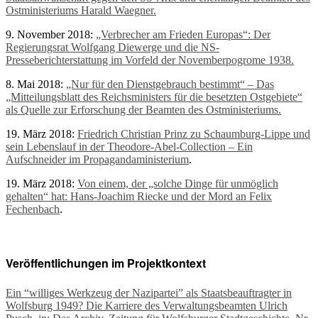
Ostministeriums Harald Waegner.
9. November 2018:
„Verbrecher am Frieden Europas“: Der
Regierungsrat Wolfgang Diewerge und die NS-
Presseberichterstattung im Vorfeld der Novemberpogrome 1938.
8. Mai 2018:
„Nur für den Dienstgebrauch bestimmt“ – Das
„Mitteilungsblatt des Reichsministers für die besetzten Ostgebiete“
als Quelle zur Erforschung der Beamten des Ostministeriums.
19. März 2018:
Friedrich Christian Prinz zu Schaumburg-Lippe und
sein Lebenslauf in der Theodore-Abel-Collection – Ein
Aufschneider im Propagandaministerium
.
19. März 2018:
Von einem, der „solche Dinge für unmöglich
gehalten“ hat: Hans-Joachim Riecke und der Mord an Felix
Fechenbach
.
Veröffentlichungen im Projektkontext
Ein “williges Werkzeug der Nazipartei” als Staatsbeauftragter in
Wolfsburg 1949? Die Karriere des Verwaltungsbeamten Ulrich