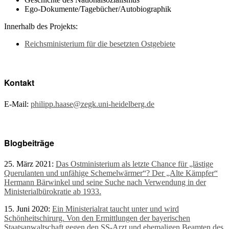
Ego-Dokumente/Tagebücher/Autobiographik
Innerhalb des Projekts:
Reichsministerium für die besetzten Ostgebiete
Kontakt
E-Mail:
philipp.haase@zegk.uni-heidelberg.de
Blogbeiträge
25. März 2021:
Das Ostministerium als letzte Chance für „lästige
Querulanten und unfähige Schemelwärmer“? Der „Alte Kämpfer“
Hermann Bärwinkel und seine Suche nach Verwendung in der
Ministerialbürokratie ab 1933.
15. Juni 2020:
Ein Ministerialrat taucht unter und wird
Schönheitschirurg. Von den Ermittlungen der bayerischen
Staatsanwaltschaft gegen den SS-Arzt und ehemaligen Beamten des